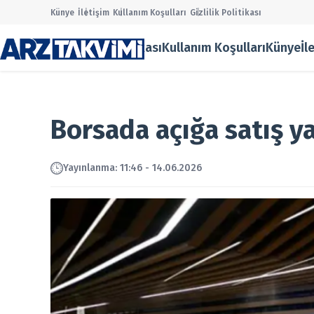
Künye
İletişim
Kullanım Koşulları
Gizlilik Politikası
Gizlilik Politikası
Kullanım Koşulları
Künye
İl
Main Men
Halka Ar
Onaylana
Taslak Ha
Borsada açığa satış y
Borsa
Ekonomi
Finans
Yayın
lanma
:
11:46 - 14.06.2026
Temettü
Şirket Ha
Kurumsal
Gizlilik P
Kullanım
Künye
İletişim