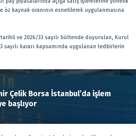
l pay piyasalarında açığa satış işlemlerine yönelik
nde öz kaynak oranının esnetilerek uygulanmasına
arihli ve 2026/33 sayılı bültende duyurulan, Kurul
93 sayılı kararı kapsamında uygulanan tedbirlerin
R
ir Çelik Borsa İstanbul’da işlem
e başlıyor