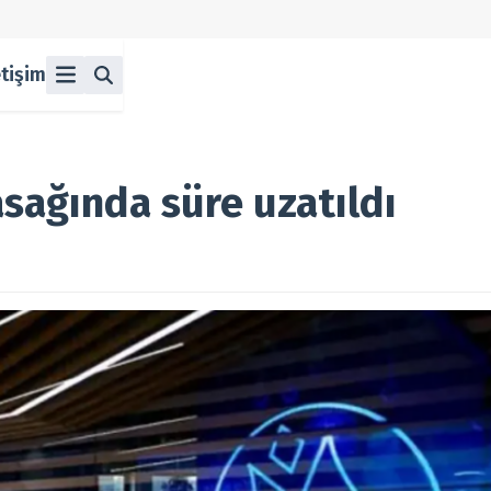
etişim
ü
z
n Halka Arzlar
lka Arzlar
asağında süre uzatıldı
berleri
olitikası
 Koşulları