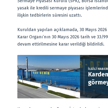
Sermaye Piyasası Kurulu (SPK), Borsa İstanbu
yasak ile kredili sermaye piyasası işlemleri
ilişkin tedbirlerin süresini uzattı.
Kuruldan yapılan açıklamada, 30 Mayıs 2026 t
Karar Organı’nın 30 Mayıs 2026 tarih ve 33/9
devam ettirilmesine karar verildiği bildirildi.
İLGİLİ HABE
Kardem
görmey