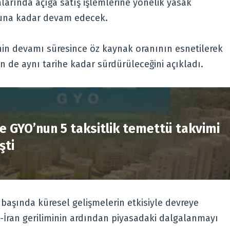
arında açığa satış işlemlerine yönelik yasak
nuna kadar devam edecek.
inin devamı süresince öz kaynak oranının esnetilerek
de aynı tarihe kadar sürdürüleceğini açıkladı.
R
e GYO’nun 5 taksitlik temettü takvimi
şti
ı başında küresel gelişmelerin etkisiyle devreye
D-İran geriliminin ardından piyasadaki dalgalanmayı