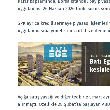
Karar kapsamında, Borsa İstanbul pay piyasal
uygulaması 26 Haziran 2026 tarihi seans so
SPK ayrıca kredili sermaye piyasası işlemler
uygulanmasına yönelik mevcut düzenlemenin 
İLGİLİ HABE
Batı Eg
kesinle
Açığa satış yasağı ve diğer tedbirler, mart ay
alınmıştı. Özellikle 28 Şubat’ta başlayan AB