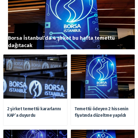
Borsa İstanbul’da 4 şirket bu hafta temettü
dağıtacak
2 şirket temettü kararlarını
Temettü ödeyen 2 hissenin
KAP’a duyurdu
fiyatında düzeltme yapıldı