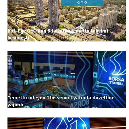
Batı Ege GYO’nun 5 taksitlik temettü takvimi
kesinleşti
Temettü ödeyen 1 hissenin fiyatında düzeltme
yapıldı