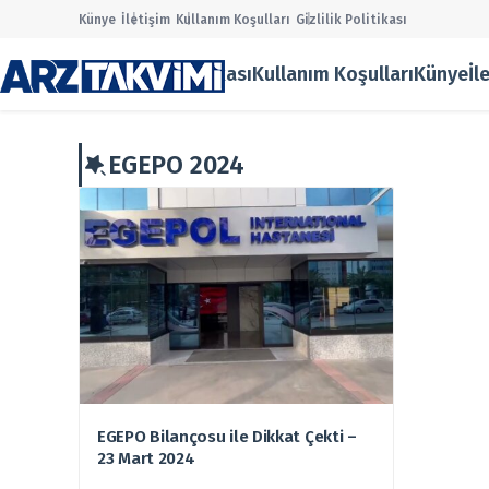
Künye
İletişim
Kullanım Koşulları
Gizlilik Politikası
Gizlilik Politikası
Kullanım Koşulları
Künye
İl
Main Menü
Halka Arz
Onaylanan
EGEPO 2024
Taslak Ha
Borsa
Ekonomi
Finans
Temettü
Şirket Hab
Kurumsal
Gizlilik Po
Kullanım 
Künye
EGEPO Bilançosu ile Dikkat Çekti –
İletişim
23 Mart 2024