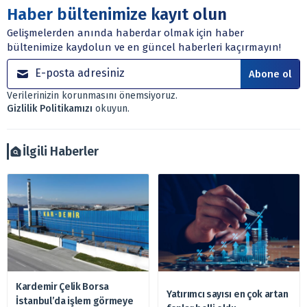
Sitede yer alan tüm içerikler kişisel görüşlere
Haber bültenimize kayıt olun
dayanmaktadır. Yatırım danışmanlığı hizmeti; aracı
Gelişmelerden anında haberdar olmak için haber
kurumlar, mevduat kabul etmeyen bankalar, portföy
bültenimize kaydolun ve en güncel haberleri kaçırmayın!
yönetim şirketleri ile müşteri arasında imzalanacak
sözleşme çerçevesinde sunulmaktadır.
Abone ol
Sitemizde bulunan bilgiler ve görüşler, sizin mali
Verilerinizin korunmasını önemsiyoruz.
durumunuz, risk – getiri beklentileriniz ile uyuşmayabilir.
Gizlilik Politikamızı
okuyun.
Ayrıca burada yer alan bilgilere dayanarak, yatırım kararı
verilmemelidir. Bu nedenle doğabilecek kayıp ve
zararlardan, arztakvimi.com.tr sorumlu tutulamaz.
İlgili Haberler
Kardemir Çelik Borsa
Yatırımcı sayısı en çok artan
İstanbul’da işlem görmeye