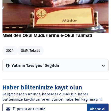
2024
SMM Tekstil
Yatırım Tavsiyesi Değildir
Arztakvimi.com.tr içerisinde yayınlanan bilgiler, yorumlar
ve tavsiyeler yatırım danışmanlığı kapsamında değildir.
Sitede yer alan tüm içerikler kişisel görüşlere
Haber bültenimize kayıt olun
dayanmaktadır. Yatırım danışmanlığı hizmeti; aracı
Gelişmelerden anında haberdar olmak için haber
kurumlar, mevduat kabul etmeyen bankalar, portföy
bültenimize kaydolun ve en güncel haberleri kaçırmayın!
yönetim şirketleri ile müşteri arasında imzalanacak
sözleşme çerçevesinde sunulmaktadır.
Abone ol