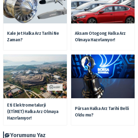
Kale Jet Halka Arz Tarihi Ne
Aksam Otogong Halka Arz
Zaman?
Olmaya Hazırlanıyor!
Eti Elektrometalurji
Pürsan Halka Arz Tarihi Belli
(ETİMET) Halka Arz Olmaya
Oldu mu?
Hazırlanıyor!
Yorumunu Yaz