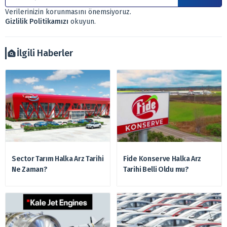
Sitemizde bulunan bilgiler ve görüşler, sizin mali
Verilerinizin korunmasını önemsiyoruz.
durumunuz, risk – getiri beklentileriniz ile uyuşmayabilir.
Gizlilik Politikamızı
okuyun.
Ayrıca burada yer alan bilgilere dayanarak, yatırım kararı
verilmemelidir. Bu nedenle doğabilecek kayıp ve
zararlardan, arztakvimi.com.tr sorumlu tutulamaz.
İlgili Haberler
Sector Tarım Halka Arz Tarihi
Fide Konserve Halka Arz
Ne Zaman?
Tarihi Belli Oldu mu?