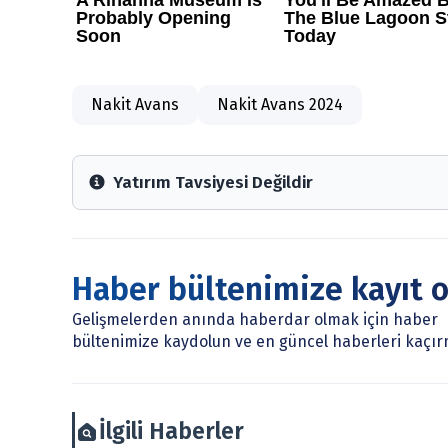
Nakit Avans
Nakit Avans 2024
Yatırım Tavsiyesi Değildir
Arztakvimi.com.tr içerisinde yayınlanan bilgiler, yo
Sitede yer alan tüm içerikler kişisel görüşlere day
mevduat kabul etmeyen bankalar, portföy yönetim ş
Haber bültenimize kayıt 
çerçevesinde sunulmaktadır.
Sitemizde bulunan bilgiler ve görüşler, sizin mali du
Gelişmelerden anında haberdar olmak için haber
burada yer alan bilgilere dayanarak, yatırım kararı
bültenimize kaydolun ve en güncel haberleri kaçır
arztakvimi.com.tr sorumlu tutulamaz.
İlgili Haberler