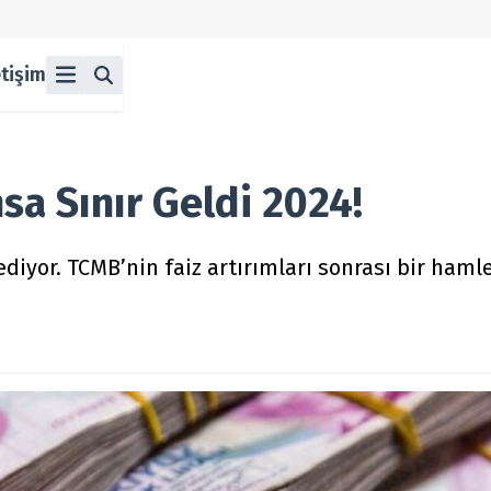
etişim
ü
z
n Halka Arzlar
lka Arzlar
sa Sınır Geldi 2024!
iyor. TCMB’nin faiz artırımları sonrası bir hamle
berleri
olitikası
 Koşulları