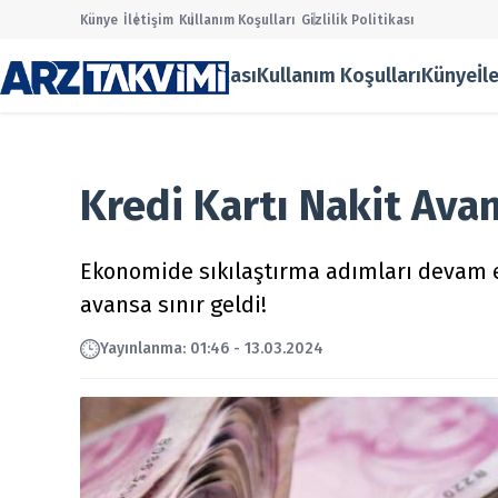
Künye
İletişim
Kullanım Koşulları
Gizlilik Politikası
Gizlilik Politikası
Kullanım Koşulları
Künye
İl
Main Men
Halka Ar
Onaylana
Taslak Ha
Kredi Kartı Nakit Avan
Borsa
Ekonomi
Finans
Ekonomide sıkılaştırma adımları devam ed
Temettü
avansa sınır geldi!
Şirket Ha
Kurumsal
Yayın
lanma
:
01:46 - 13.03.2024
Gizlilik P
Kullanım
Künye
İletişim