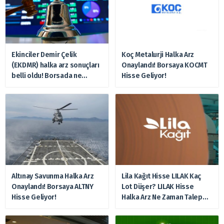
Ekinciler Demir Çelik
Koç Metalurji Halka Arz
(EKDMR) halka arz sonuçları
Onaylandı! Borsaya KOCMT
belli oldu! Borsada ne
Hisse Geliyor!
zaman işlem görecek?
Altınay Savunma Halka Arz
Lila Kağıt Hisse LILAK Kaç
Onaylandı! Borsaya ALTNY
Lot Düşer? LILAK Hisse
Hisse Geliyor!
Halka Arz Ne Zaman Talep
Toplayacak?