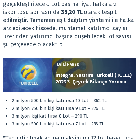
gerçekleştirilecek. Lot başına fiyat halka arz
iskontosu sonrasında
36,20 TL
olarak tespit
edilmiştir. Tamamen eşit dağıtım yöntemi ile halka
arz edilecek hissede, muhtemel katılımcı sayısı
üzerinden yatırımcı başına düşebilecek lot sayısı
şu çerçevede olacaktır:
İLGİLİ HABER
İntegral Yatırım Turkcell (TCELL)
2023 3. Çeyrek Bilanço Yorumu
2 milyon 500 bin kişi katılırsa 10 Lot – 362 TL
2 milyon 750 bin kişi katılırsa 9 Lot – 326 TL
3 milyon kişi katılırsa 8 Lot – 290 TL
3 milyon 500 bin kişi katılırsa 7 Lot – 253 TL
*
Tedbirli olmak adına maksimum 12 lot başvuruda