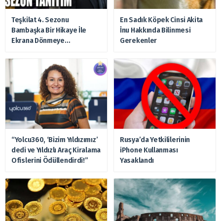
Teşkilat 4. Sezonu
En Sadık Köpek Cinsi Akita
Bambaşka Bir Hikaye İle
İnu Hakkında Bilinmesi
Ekrana Dönmeye
Gerekenler
Hazırlanıyor
“Yolcu360, ‘Bizim Yıldızımız’
Rusya’da Yetkililerinin
dedi ve Yıldızlı Araç Kiralama
iPhone Kullanması
Ofislerini Ödüllendirdi!”
Yasaklandı