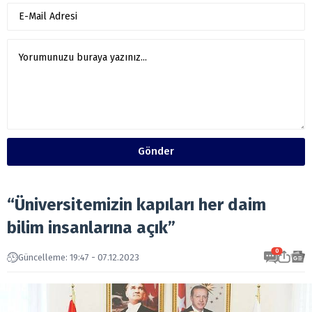
Gönder
“Üniversitemizin kapıları her daim
bilim insanlarına açık”
0
Güncelleme: 19:47 - 07.12.2023