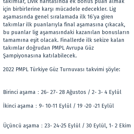
için birbirlerine karşı mücadele edecekler. Lig
aşamasında genel sıralamada ilk 16’ya giren
takımlar ilk puanlarıyla final aşamasına çıkacak,
bu puanlar lig aşamasındaki kazanılan bonusların
tamamına eşit olacak. Finallerde ilk sekize kalan
takımlar doğrudan PMPL Avrupa Güz
Şampiyonasına katılabilecek.
2022 PMPL Türkiye Güz Turnuvası takvimi şöyle:
Birinci aşama：26- 27- 28 Ağustos / 2- 3- 4 Eylül
İkinci aşama：9- 10-11 Eylül / 19 -20 -21 Eylül
Üçüncü aşama：23- 24-25 Eylül / 30 Eylül, 1- 2 Ekim
Finaller: 7- 8-9 Ekim