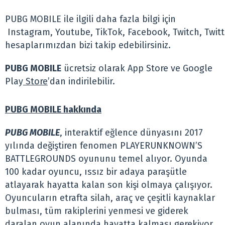
PUBG MOBILE ile ilgili daha fazla bilgi için
Instagram
,
Youtube
,
TikTok
,
Facebook
,
Twitch
,
Twitt
hesaplarımızdan bizi takip edebilirsiniz.
PUBG MOBILE
ücretsiz olarak
App Store
ve
Google
Play
Store
’dan indirilebilir.
PUBG MOBILE hakkında
PUBG MOBILE
, interaktif eğlence dünyasını 2017
yılında değiştiren fenomen PLAYERUNKNOWN’S
BATTLEGROUNDS oyununu temel alıyor. Oyunda
100 kadar oyuncu, ıssız bir adaya paraşütle
atlayarak hayatta kalan son kişi olmaya çalışıyor.
Oyuncuların etrafta silah, araç ve çeşitli kaynaklar
bulması, tüm rakiplerini yenmesi ve giderek
daralan oyun alanında hayatta kalması gerekiyor.