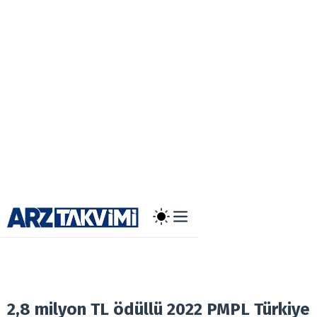
Gizlilik Politikası
Kullanım Koşulları
Künye
İletişim
Main Menü
Halka Arz
Onaylanan 
Taslak Halk
Borsa
Ekonomi
Finans
Temettü
Şirket Habe
Kurumsal
Gizlilik Poli
Kullanım Koş
Künye
İletişim
2,8 milyon TL ödüllü 2022 PMPL Türkiye
0