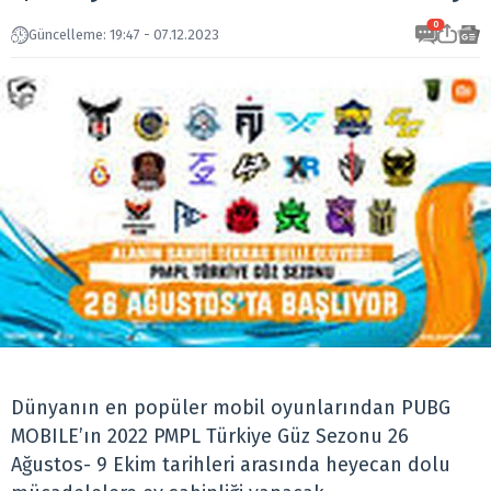
Güncelleme: 19:47 - 07.12.2023
Dünyanın en popüler mobil oyunlarından PUBG
MOBILE’ın 2022 PMPL Türkiye Güz Sezonu 26
Ağustos- 9 Ekim tarihleri arasında heyecan dolu
mücadelelere ev sahipliği yapacak.