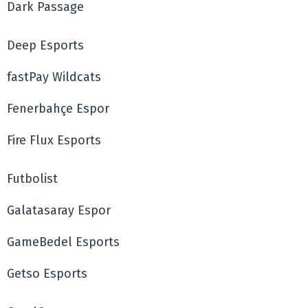
Deep Esports
fastPay Wildcats
Fenerbahçe Espor
Fire Flux Esports
Futbolist
Galatasaray Espor
GameBedel Esports
Getso Esports
GoodGuys