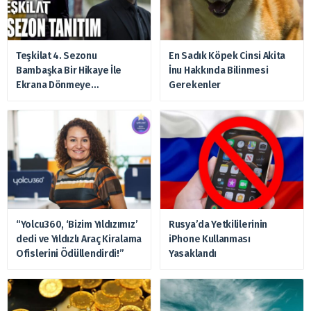
Teşkilat 4. Sezonu
En Sadık Köpek Cinsi Akita
Bambaşka Bir Hikaye İle
İnu Hakkında Bilinmesi
Ekrana Dönmeye
Gerekenler
Hazırlanıyor
“Yolcu360, ‘Bizim Yıldızımız’
Rusya’da Yetkililerinin
dedi ve Yıldızlı Araç Kiralama
iPhone Kullanması
Ofislerini Ödüllendirdi!”
Yasaklandı