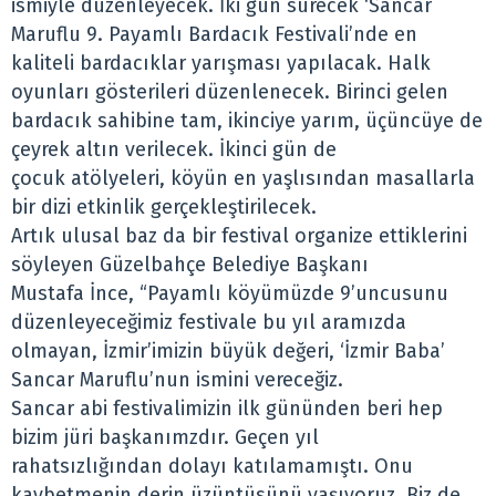
ismiyle düzenleyecek. İki gün sürecek ‘Sancar
Maruflu 9. Payamlı Bardacık Festivali’nde en
kaliteli bardacıklar yarışması yapılacak. Halk
oyunları gösterileri düzenlenecek. Birinci gelen
bardacık sahibine tam, ikinciye yarım, üçüncüye de
çeyrek altın verilecek. İkinci gün de
çocuk atölyeleri, köyün en yaşlısından masallarla
bir dizi etkinlik gerçekleştirilecek.
Artık ulusal baz da bir festival organize ettiklerini
söyleyen Güzelbahçe Belediye Başkanı
Mustafa İnce, “Payamlı köyümüzde 9’uncusunu
düzenleyeceğimiz festivale bu yıl aramızda
olmayan, İzmir’imizin büyük değeri, ‘İzmir Baba’
Sancar Maruflu’nun ismini vereceğiz.
Sancar abi festivalimizin ilk gününden beri hep
bizim jüri başkanımzdır. Geçen yıl
rahatsızlığından dolayı katılamamıştı. Onu
kaybetmenin derin üzüntüsünü yaşıyoruz. Biz de