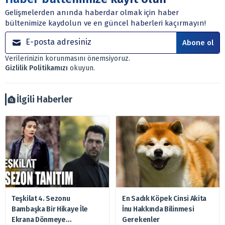
dayanmaktadır. Yatırım danışmanlığı hizmeti; aracı
Gelişmelerden anında haberdar olmak için haber
kurumlar, mevduat kabul etmeyen bankalar, portföy
bültenimize kaydolun ve en güncel haberleri kaçırmayın!
yönetim şirketleri ile müşteri arasında imzalanacak
sözleşme çerçevesinde sunulmaktadır.
Abone ol
Sitemizde bulunan bilgiler ve görüşler, sizin mali
Verilerinizin korunmasını önemsiyoruz.
durumunuz, risk – getiri beklentileriniz ile uyuşmayabilir.
Gizlilik Politikamızı
okuyun.
Ayrıca burada yer alan bilgilere dayanarak, yatırım kararı
verilmemelidir. Bu nedenle doğabilecek kayıp ve
zararlardan, arztakvimi.com.tr sorumlu tutulamaz.
İlgili Haberler
Teşkilat 4. Sezonu
En Sadık Köpek Cinsi Akita
Bambaşka Bir Hikaye İle
İnu Hakkında Bilinmesi
Ekrana Dönmeye
Gerekenler