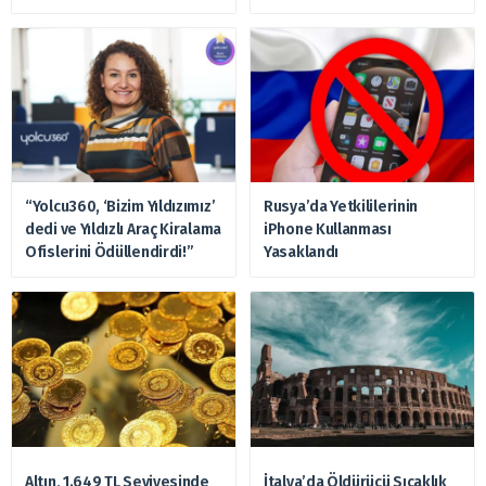
Hazırlanıyor
“Yolcu360, ‘Bizim Yıldızımız’
Rusya’da Yetkililerinin
dedi ve Yıldızlı Araç Kiralama
iPhone Kullanması
Ofislerini Ödüllendirdi!”
Yasaklandı
Altın, 1.649 TL Seviyesinde
İtalya’da Öldürücü Sıcaklık