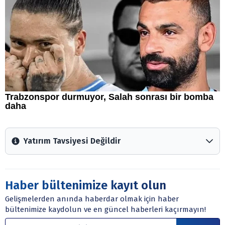
Yatırım Tavsiyesi Değildir
Arztakvimi.com.tr içerisinde yayınlanan bilgiler, yorumlar
ve tavsiyeler yatırım danışmanlığı kapsamında değildir.
Sitede yer alan tüm içerikler kişisel görüşlere
Haber bültenimize kayıt olun
dayanmaktadır. Yatırım danışmanlığı hizmeti; aracı
Gelişmelerden anında haberdar olmak için haber
kurumlar, mevduat kabul etmeyen bankalar, portföy
bültenimize kaydolun ve en güncel haberleri kaçırmayın!
yönetim şirketleri ile müşteri arasında imzalanacak
sözleşme çerçevesinde sunulmaktadır.