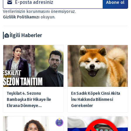
Abone ol
Sitemizde bulunan bilgiler ve görüşler, sizin mali
Verilerinizin korunmasını önemsiyoruz.
durumunuz, risk – getiri beklentileriniz ile uyuşmayabilir.
Gizlilik Politikamızı
okuyun.
Ayrıca burada yer alan bilgilere dayanarak, yatırım kararı
verilmemelidir. Bu nedenle doğabilecek kayıp ve
zararlardan, arztakvimi.com.tr sorumlu tutulamaz.
İlgili Haberler
Teşkilat 4. Sezonu
En Sadık Köpek Cinsi Akita
Bambaşka Bir Hikaye İle
İnu Hakkında Bilinmesi
Ekrana Dönmeye
Gerekenler
Hazırlanıyor