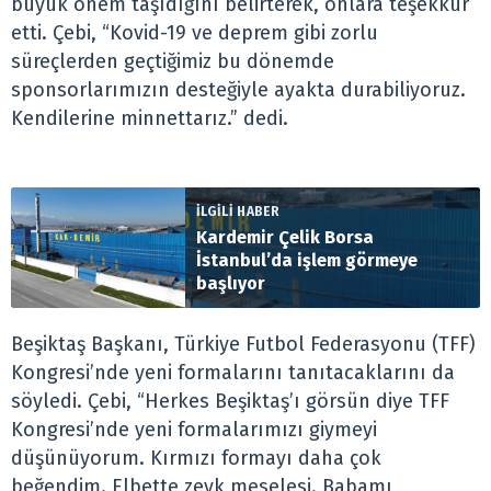
büyük önem taşıdığını belirterek, onlara teşekkür
etti. Çebi, “Kovid-19 ve deprem gibi zorlu
süreçlerden geçtiğimiz bu dönemde
sponsorlarımızın desteğiyle ayakta durabiliyoruz.
Kendilerine minnettarız.” dedi.
İLGİLİ HABER
Kardemir Çelik Borsa
İstanbul’da işlem görmeye
başlıyor
Beşiktaş Başkanı, Türkiye Futbol Federasyonu (TFF)
Kongresi’nde yeni formalarını tanıtacaklarını da
söyledi. Çebi, “Herkes Beşiktaş’ı görsün diye TFF
Kongresi’nde yeni formalarımızı giymeyi
düşünüyorum. Kırmızı formayı daha çok
beğendim. Elbette zevk meselesi. Babamı