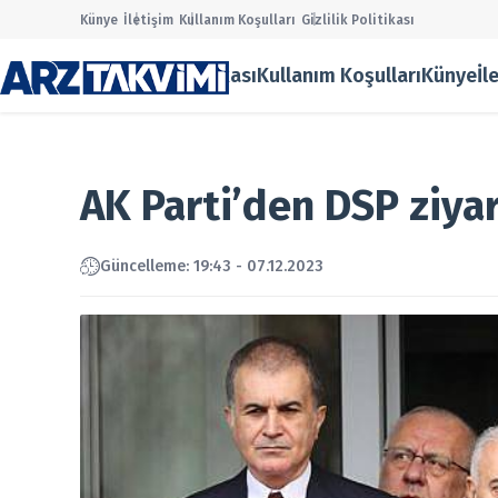
Künye
İletişim
Kullanım Koşulları
Gizlilik Politikası
Gizlilik Politikası
Kullanım Koşulları
Künye
İl
Main Men
Halka Ar
Onaylana
Taslak Ha
AK Parti’den DSP ziyar
Borsa
Ekonomi
Finans
Güncelleme: 19:43 - 07.12.2023
Temettü
Şirket Ha
Kurumsal
Gizlilik P
Kullanım
Künye
İletişim