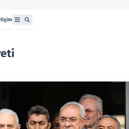
etişim
ü
z
n Halka Arzlar
lka Arzlar
eti
berleri
olitikası
 Koşulları