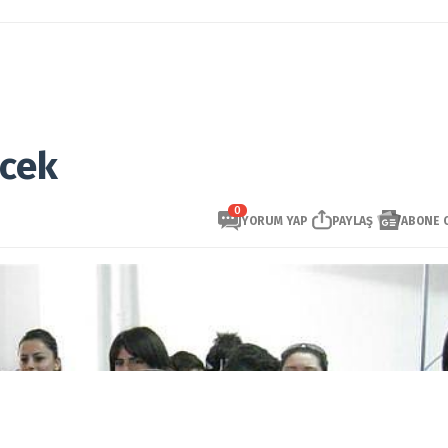
ecek
0
YORUM YAP
PAYLAŞ
ABONE 