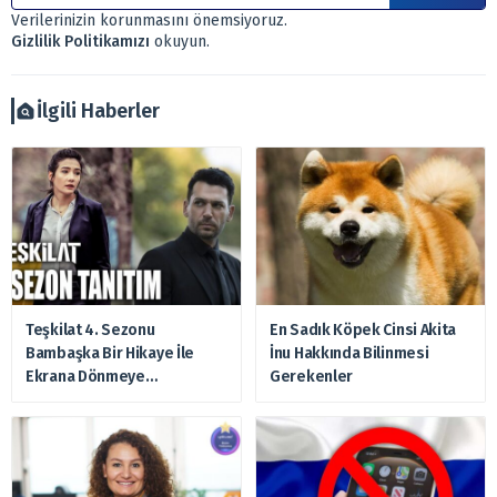
Sitemizde bulunan bilgiler ve görüşler, sizin mali
Verilerinizin korunmasını önemsiyoruz.
durumunuz, risk – getiri beklentileriniz ile uyuşmayabilir.
Gizlilik Politikamızı
okuyun.
Ayrıca burada yer alan bilgilere dayanarak, yatırım kararı
verilmemelidir. Bu nedenle doğabilecek kayıp ve
zararlardan, arztakvimi.com.tr sorumlu tutulamaz.
İlgili Haberler
Teşkilat 4. Sezonu
En Sadık Köpek Cinsi Akita
Bambaşka Bir Hikaye İle
İnu Hakkında Bilinmesi
Ekrana Dönmeye
Gerekenler
Hazırlanıyor