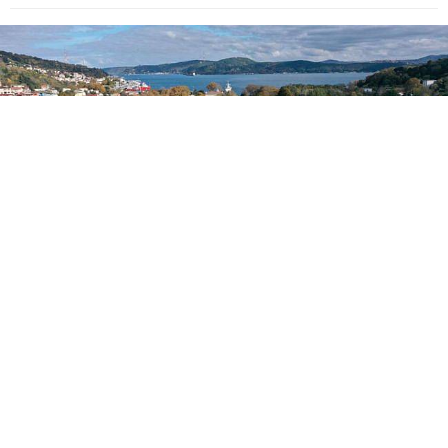
“150 Günde 150 Proje” maratonu kapsamında
fidanlık için temel atma töreni düzenlendi.
Törende, konuşma yapan İstanbul Büyükşehir
Belediye Başkanı Ekrem İmamoğlu, 1928’de
kurulan, 1936’da içerisinde Bahçıvanlık Okulu
kurulan alanın, 2000’li yıllarda İBB Yol ve Bakım