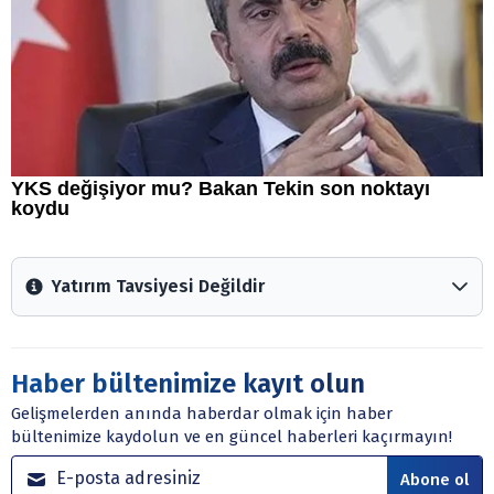
Yatırım Tavsiyesi Değildir
Arztakvimi.com.tr içerisinde yayınlanan bilgiler, yorumlar
ve tavsiyeler yatırım danışmanlığı kapsamında değildir.
Sitede yer alan tüm içerikler kişisel görüşlere
Haber bültenimize kayıt olun
dayanmaktadır. Yatırım danışmanlığı hizmeti; aracı
Gelişmelerden anında haberdar olmak için haber
kurumlar, mevduat kabul etmeyen bankalar, portföy
bültenimize kaydolun ve en güncel haberleri kaçırmayın!
yönetim şirketleri ile müşteri arasında imzalanacak
sözleşme çerçevesinde sunulmaktadır.
Abone ol