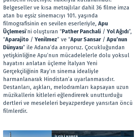
Belgeseller ve kısa metrajlılar dahil 36 filme imza
atan bu eşsiz sinemacıyı 101. yaşında
filmografisinin en sevilen eserleriyle,
Apu
Üçlemesi
’ni oluşturan “
Pather Panchali
/
Yol Ağıdı
”,
“
Aparajito
/
Yenilmez
” ve “
Apur Sansar
/
Apu’nun
Dünyası
” ile Adana’da anıyoruz. Çocukluğundan
yetişkinliğine Apu’nun mücadelelerle dolu yoksul
hayatını anlatan üçleme İtalyan Yeni
Gerçekçiliğinin Ray’ın sinema idealiyle
harmanlanarak Hindistan’a uyarlanmasıdır.
Destanları, aşkları, melodramları kapsayan uzun
müzikallerin kitleleri eğlendirerek unutturduğu
dertleri ve meseleleri beyazperdeye yansıtan öncü
filmlerdir.