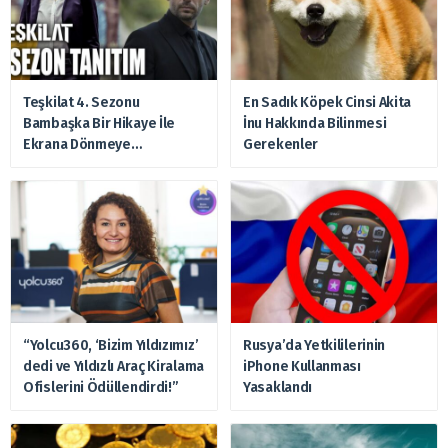
Teşkilat 4. Sezonu
En Sadık Köpek Cinsi Akita
Bambaşka Bir Hikaye İle
İnu Hakkında Bilinmesi
Ekrana Dönmeye
Gerekenler
Hazırlanıyor
“Yolcu360, ‘Bizim Yıldızımız’
Rusya’da Yetkililerinin
dedi ve Yıldızlı Araç Kiralama
iPhone Kullanması
Ofislerini Ödüllendirdi!”
Yasaklandı