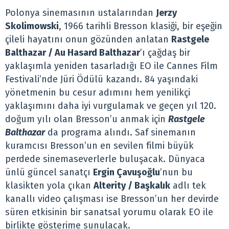
Polonya sinemasının ustalarından
Jerzy
Skolimowski
, 1966 tarihli Bresson klasiği, bir eşeğin
çileli hayatını onun gözünden anlatan
Rastgele
Balthazar / Au Hasard Balthazar
’ı çağdaş bir
yaklaşımla yeniden tasarladığı EO ile Cannes Film
Festivali’nde Jüri Ödülü kazandı. 84 yaşındaki
yönetmenin bu cesur adımını hem yenilikçi
yaklaşımını daha iyi vurgulamak ve geçen yıl 120.
doğum yılı olan Bresson’u anmak için
Rastgele
Balthazar
da programa alındı. Saf sinemanın
kuramcısı Bresson’un en sevilen filmi büyük
perdede sinemaseverlerle buluşacak. Dünyaca
ünlü güncel sanatçı
Ergin Çavuşoğlu
’nun bu
klasikten yola çıkan
Alterity / Ba
şkalık
adlı tek
kanallı video çalışması ise Bresson’un her devirde
süren etkisinin bir sanatsal yorumu olarak EO ile
birlikte gösterime sunulacak.