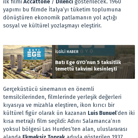
ilk filmi
Accattone
/
Dilenci
gösterilecek. 1960
yapımı bu filmde İtalya’yı tüketim toplumuna
dönüştüren ekonomik patlamanın yol açtığı
sosyal ve kültürel yozlaşmayı eleştirir.
İLGİLİ HABER
Batı Ege GYO’nun 5 taksitlik
temettü takvimi kesinleşti
Gerçeküstücü sinemanın en önemli
temsilcilerinden, filmlerinde yerleşik değerleri
kıyasıya ve mizahla eleştiren, ikon kırıcı bir
kültürel figür olarak ün kazanan
Luis Bunuel
’den iki
kısa metrajlı film seçildi: Adını Salamanca’nın
yoksul bölgesi Las Hurdes’ten alan, uluslararası
alanda
Ekmeksiz Toprak
adıyla gösterilen 1937