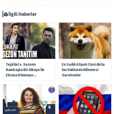
Ayrıca burada yer alan bilgilere dayanarak, yatırım kararı
verilmemelidir. Bu nedenle doğabilecek kayıp ve
zararlardan, arztakvimi.com.tr sorumlu tutulamaz.
İlgili Haberler
Teşkilat 4. Sezonu
En Sadık Köpek Cinsi Akita
Bambaşka Bir Hikaye İle
İnu Hakkında Bilinmesi
Ekrana Dönmeye
Gerekenler
Hazırlanıyor