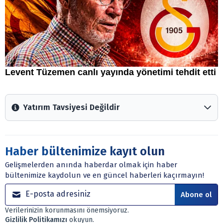
Yatırım Tavsiyesi Değildir
Arztakvimi.com.tr içerisinde yayınlanan bilgiler, yorumlar
ve tavsiyeler yatırım danışmanlığı kapsamında değildir.
Sitede yer alan tüm içerikler kişisel görüşlere
Haber bültenimize kayıt olun
dayanmaktadır. Yatırım danışmanlığı hizmeti; aracı
Gelişmelerden anında haberdar olmak için haber
kurumlar, mevduat kabul etmeyen bankalar, portföy
bültenimize kaydolun ve en güncel haberleri kaçırmayın!
yönetim şirketleri ile müşteri arasında imzalanacak
sözleşme çerçevesinde sunulmaktadır.
Abone ol
Sitemizde bulunan bilgiler ve görüşler, sizin mali
Verilerinizin korunmasını önemsiyoruz.
durumunuz, risk – getiri beklentileriniz ile uyuşmayabilir.
Gizlilik Politikamızı
okuyun.