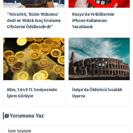
“Yolcu360, ‘Bizim Yıldızımız’
Rusya’da Yetkililerinin
dedi ve Yıldızlı Araç Kiralama
iPhone Kullanması
Ofislerini Ödüllendirdi!”
Yasaklandı
Altın, 1.649 TL Seviyesinde
İtalya’da Öldürücü Sıcaklık
İşlem Görüyor
Uyarısı
Yorumunu Yaz