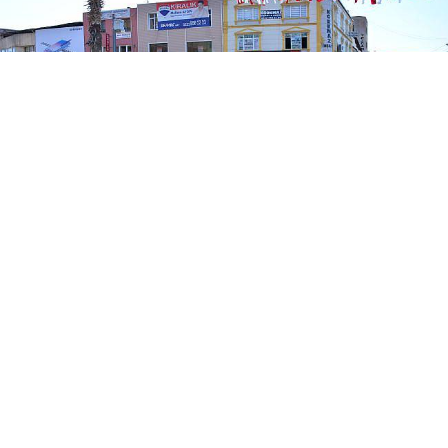
Torbalı’nın düşman işgalinden kurtuluşunun
99’uncu yıl bu yıl da dolu dolu geçiyor. 2 Eylül
Perşembe gün başlayan Kurtuluş Şenlikleri
kapsamında Lara, Narkoz gibi ünlü isimler sahne
alırken, Allstar 3*3 Sokak Turnuvası ve Voleybol
Turnuvası düzenlendi. Torbalı halkı Kurtuluş
Şenliklerine yoğun ilgi gösterirken, etkinlikler 7