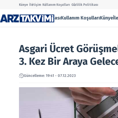
Künye
İletişim
Kullanım Koşulları
Gizlilik Politikası
Gizlilik Politikası
Kullanım Koşulları
Künye
İl
Main Men
Halka Ar
Onaylana
Taslak Ha
Asgari Ücret Görüşmel
Borsa
Ekonomi
3. Kez Bir Araya Gelec
Finans
Temettü
Şirket Ha
Güncelleme: 19:41 - 07.12.2023
Kurumsal
Gizlilik P
Kullanım
Künye
İletişim