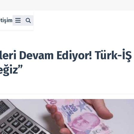
etişim
ü
z
n Halka Arzlar
lka Arzlar
eri Devam Ediyor! Türk-İŞ 
eğiz”
berleri
olitikası
 Koşulları