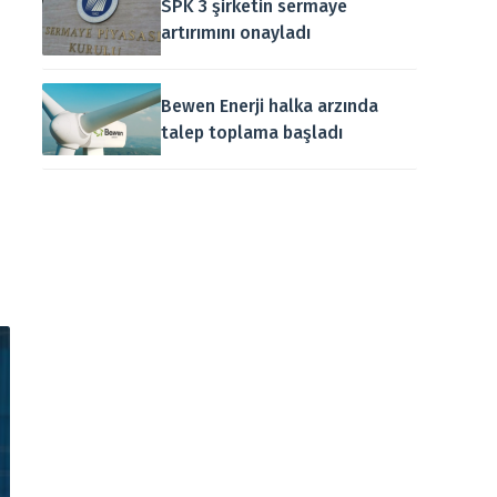
SPK 3 şirketin sermaye
artırımını onayladı
Bewen Enerji halka arzında
talep toplama başladı