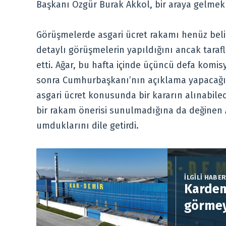
Başkanı Özgür Burak Akkol, bir araya gelmek
Görüşmelerde asgari ücret rakamı henüz beli
detaylı görüşmelerin yapıldığını ancak taraf
etti. Ağar, bu hafta içinde üçüncü defa komis
sonra Cumhurbaşkanı’nın açıklama yapacağı
asgari ücret konusunda bir kararın alınabile
bir rakam önerisi sunulmadığına da değinen A
umduklarını dile getirdi.
İLGİLİ HABE
Kardem
görmey