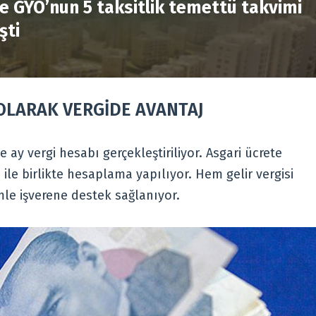
e GYO’nun 5 taksitlik temettü takvimi
şti
OLARAK VERGİDE AVANTAJ
e ay vergi hesabı gerçekleştiriliyor. Asgari ücrete
ile birlikte hesaplama yapılıyor. Hem gelir vergisi
le işverene destek sağlanıyor.