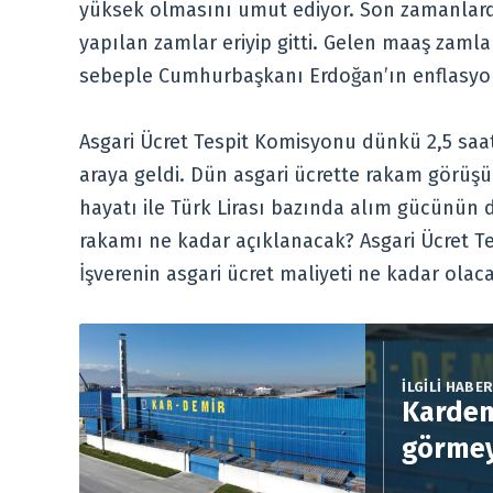
yüksek olmasını umut ediyor. Son zamanlarda
yapılan zamlar eriyip gitti. Gelen maaş zaml
sebeple Cumhurbaşkanı Erdoğan’ın enflasyo
Asgari Ücret Tespit Komisyonu dünkü 2,5 saa
araya geldi. Dün asgari ücrette rakam görüş
hayatı ile Türk Lirası bazında alım gücünün değ
rakamı ne kadar açıklanacak? Asgari Ücret T
İşverenin asgari ücret maliyeti ne kadar olac
İLGİLİ HABE
Kardem
görmey