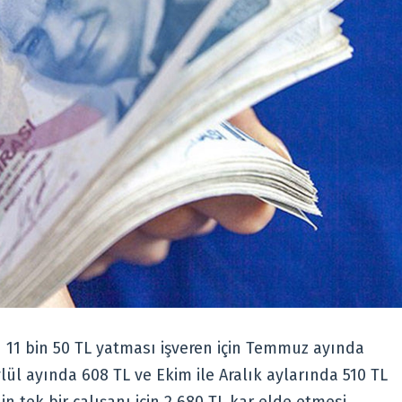
11 bin 50 TL yatması işveren için Temmuz ayında
lül ayında 608 TL ve Ekim ile Aralık aylarında 510 TL
n tek bir çalışanı için 2.680 TL kar elde etmesi