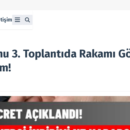
etişim
ü
z
n Halka Arzlar
lka Arzlar
nu 3. Toplantıda Rakamı G
im!
berleri
olitikası
 Koşulları