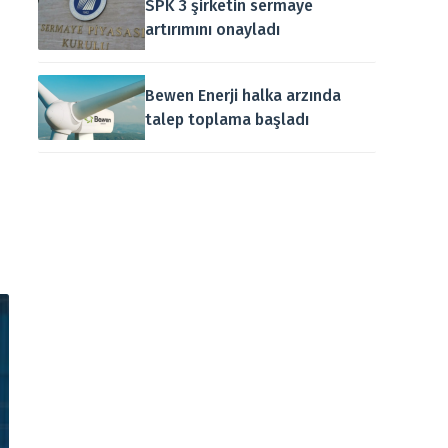
SPK 3 şirketin sermaye
artırımını onayladı
Bewen Enerji halka arzında
talep toplama başladı