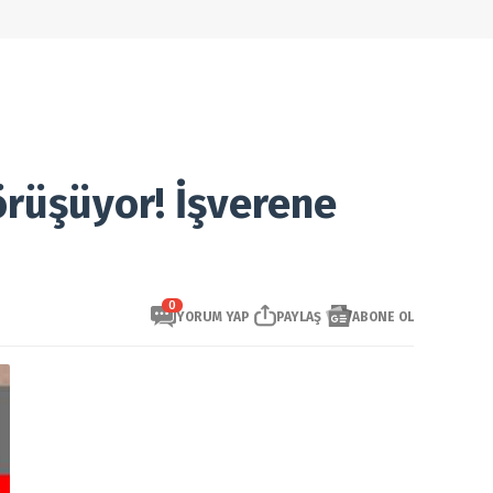
örüşüyor! İşverene
0
YORUM YAP
PAYLAŞ
ABONE OL