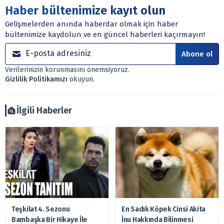
Sitede yer alan tüm içerikler kişisel görüşlere
Haber bültenimize kayıt olun
dayanmaktadır. Yatırım danışmanlığı hizmeti; aracı
Gelişmelerden anında haberdar olmak için haber
kurumlar, mevduat kabul etmeyen bankalar, portföy
bültenimize kaydolun ve en güncel haberleri kaçırmayın!
yönetim şirketleri ile müşteri arasında imzalanacak
sözleşme çerçevesinde sunulmaktadır.
Abone ol
Sitemizde bulunan bilgiler ve görüşler, sizin mali
Verilerinizin korunmasını önemsiyoruz.
durumunuz, risk – getiri beklentileriniz ile uyuşmayabilir.
Gizlilik Politikamızı
okuyun.
Ayrıca burada yer alan bilgilere dayanarak, yatırım kararı
verilmemelidir. Bu nedenle doğabilecek kayıp ve
zararlardan, arztakvimi.com.tr sorumlu tutulamaz.
İlgili Haberler
Teşkilat 4. Sezonu
En Sadık Köpek Cinsi Akita
Bambaşka Bir Hikaye İle
İnu Hakkında Bilinmesi