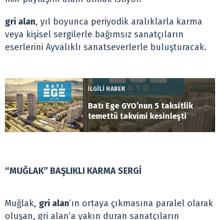
gri alan
, yıl boyunca periyodik aralıklarla karma
veya kişisel sergilerle bağımsız sanatçıların
eserlerini Ayvalıklı sanatseverlerle buluşturacak.
İLGİLİ HABER
Batı Ege GYO’nun 5 taksitlik
temettü takvimi kesinleşti
“MUĞLAK” BAŞLIKLI KARMA SERGİ
Muğlak,
gri alan
’ın ortaya çıkmasına paralel olarak
oluşan, gri alan’a yakın duran sanatçıların