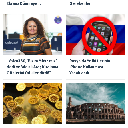
Ekrana Dönmeye
Gerekenler
Hazırlanıyor
“Yolcu360, ‘Bizim Yıldızımız’
Rusya’da Yetkililerinin
dedi ve Yıldızlı Araç Kiralama
iPhone Kullanması
Ofislerini Ödüllendirdi!”
Yasaklandı