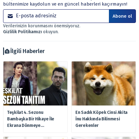
bültenimize kaydolun ve en güncel haberleri kaçırmayın!
yönetim şirketleri ile müşteri arasında imzalanacak
sözleşme çerçevesinde sunulmaktadır.
Abone ol
Sitemizde bulunan bilgiler ve görüşler, sizin mali
Verilerinizin korunmasını önemsiyoruz.
durumunuz, risk – getiri beklentileriniz ile uyuşmayabilir.
Gizlilik Politikamızı
okuyun.
Ayrıca burada yer alan bilgilere dayanarak, yatırım kararı
verilmemelidir. Bu nedenle doğabilecek kayıp ve
zararlardan, arztakvimi.com.tr sorumlu tutulamaz.
İlgili Haberler
Teşkilat 4. Sezonu
En Sadık Köpek Cinsi Akita
Bambaşka Bir Hikaye İle
İnu Hakkında Bilinmesi
Ekrana Dönmeye
Gerekenler
Hazırlanıyor