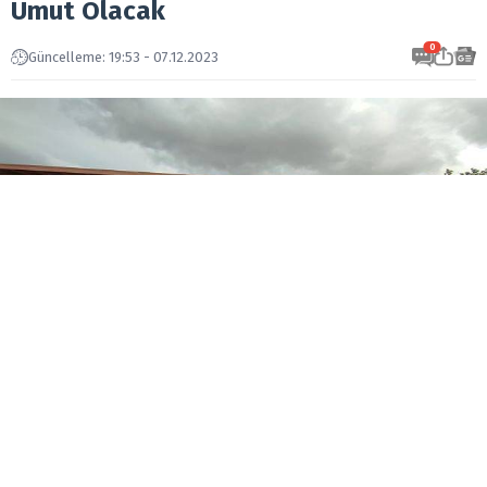
Umut Olacak
0
Güncelleme: 19:53 - 07.12.2023
İzmir Varyant Rotary Kulübü, Bornova Rotary ve
Bornova Rotaract Kulüpleriyle birlikte Urla
Barbaros Köyü’nde toplum birliği yararına “2021’e