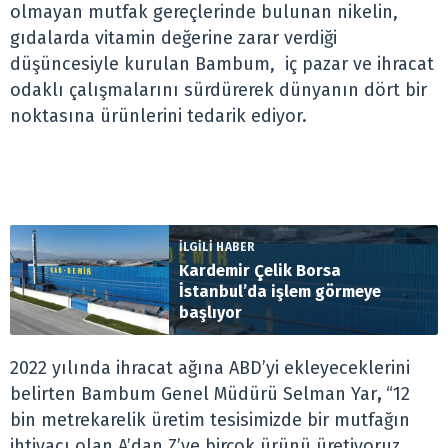
olmayan mutfak gereçlerinde bulunan nikelin,
gıdalarda vitamin değerine zarar verdiği
düşüncesiyle kurulan Bambum, iç pazar ve ihracat
odaklı çalışmalarını sürdürerek dünyanın dört bir
noktasına ürünlerini tedarik ediyor.
İLGİLİ HABER
Kardemir Çelik Borsa
İstanbul’da işlem görmeye
başlıyor
2022 yılında ihracat ağına ABD’yi ekleyeceklerini
belirten Bambum Genel Müdürü Selman Yar
,
“12
bin metrekarelik üretim tesisimizde bir mutfağın
ihtiyacı olan A’dan Z’ye birçok ürünü üretiyoruz.