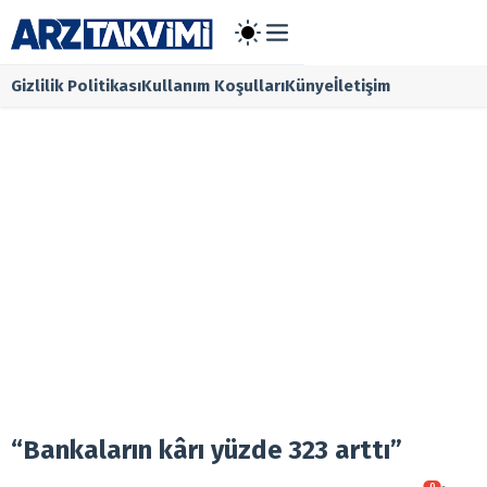
Gizlilik Politikası
Kullanım Koşulları
Künye
İletişim
Main Menü
Halka Arz
Onaylanan 
Taslak Halk
Borsa
Ekonomi
Finans
Temettü
Şirket Habe
Kurumsal
Gizlilik Poli
Kullanım Koş
Künye
İletişim
“Bankaların kârı yüzde 323 arttı”
0