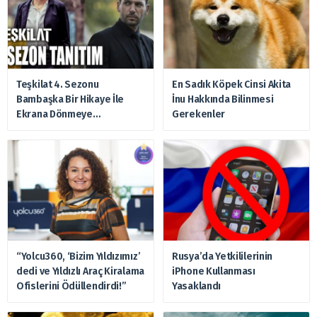
Teşkilat 4. Sezonu
En Sadık Köpek Cinsi Akita
Bambaşka Bir Hikaye İle
İnu Hakkında Bilinmesi
Ekrana Dönmeye
Gerekenler
Hazırlanıyor
“Yolcu360, ‘Bizim Yıldızımız’
Rusya’da Yetkililerinin
dedi ve Yıldızlı Araç Kiralama
iPhone Kullanması
Ofislerini Ödüllendirdi!”
Yasaklandı