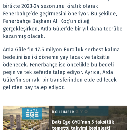
birlikte 2023-24 sezonunu kiralık olarak
Fenerbahçe’de geçirmesini öneriyor. Bu şekilde,
Fenerbahçe Başkanı Ali Koç’un dileği
gerçekleşirken, Arda Güler’de bir yıl daha tecrübe
kazanmış olacak.
Arda Güler’in 17.5 milyon Euro’luk serbest kalma
bedelini ise iki döneme yayılacak ve taksitle
ödenecek. Fenerbahçe ise öncelikle bu bedeli
peşin ve tek seferde talep ediyor. Ayrıca, Arda
Güler’in sonraki bir transferinden elde edilecek
gelirden pay talep ediyor.
İLGİLİ HABER
Batı Ege GYO’nun 5 taksitlik
temettü takvimi kesinleşti