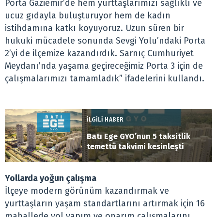
Porta Gaziemir’de hem yurttaşlarımızı sağlıklı ve
ucuz gıdayla buluşturuyor hem de kadın
istihdamına katkı koyuyoruz. Uzun süren bir
hukuki mücadele sonunda Sevgi Yolu’ndaki Porta
2’yi de ilçemize kazandırdık. Sarnıç Cumhuriyet
Meydanı’nda yaşama geçireceğimiz Porta 3 için de
çalışmalarımızı tamamladık” ifadelerini kullandı.
İLGİLİ HABER
Batı Ege GYO’nun 5 taksitlik
temettü takvimi kesinleşti
Yollarda yoğun çalışma
İlçeye modern görünüm kazandırmak ve
yurttaşların yaşam standartlarını artırmak için 16
mahallede yol yapım ve onarım çalışmalarını