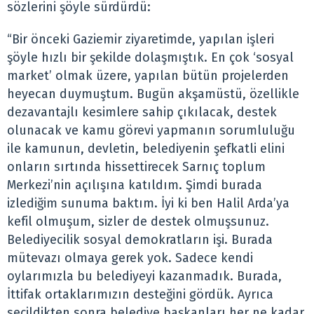
sözlerini şöyle sürdürdü:
“Bir önceki Gaziemir ziyaretimde, yapılan işleri
şöyle hızlı bir şekilde dolaşmıştık. En çok ‘sosyal
market’ olmak üzere, yapılan bütün projelerden
heyecan duymuştum. Bugün akşamüstü, özellikle
dezavantajlı kesimlere sahip çıkılacak, destek
olunacak ve kamu görevi yapmanın sorumluluğu
ile kamunun, devletin, belediyenin şefkatli elini
onların sırtında hissettirecek Sarnıç toplum
Merkezi’nin açılışına katıldım. Şimdi burada
izlediğim sunuma baktım. İyi ki ben Halil Arda’ya
kefil olmuşum, sizler de destek olmuşsunuz.
Belediyecilik sosyal demokratların işi. Burada
mütevazı olmaya gerek yok. Sadece kendi
oylarımızla bu belediyeyi kazanmadık. Burada,
İttifak ortaklarımızın desteğini gördük. Ayrıca
seçildikten sonra belediye başkanları her ne kadar