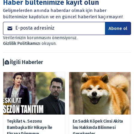
Haber bültenimize kayıt olun
dayanmaktadır. Yatırım danışmanlığı hizmeti; aracı
Gelişmelerden anında haberdar olmak için haber
kurumlar, mevduat kabul etmeyen bankalar, portföy
bültenimize kaydolun ve en güncel haberleri kaçırmayın!
yönetim şirketleri ile müşteri arasında imzalanacak
sözleşme çerçevesinde sunulmaktadır.
Abone ol
Sitemizde bulunan bilgiler ve görüşler, sizin mali
Verilerinizin korunmasını önemsiyoruz.
durumunuz, risk – getiri beklentileriniz ile uyuşmayabilir.
Gizlilik Politikamızı
okuyun.
Ayrıca burada yer alan bilgilere dayanarak, yatırım kararı
verilmemelidir. Bu nedenle doğabilecek kayıp ve
zararlardan, arztakvimi.com.tr sorumlu tutulamaz.
İlgili Haberler
Teşkilat 4. Sezonu
En Sadık Köpek Cinsi Akita
Bambaşka Bir Hikaye İle
İnu Hakkında Bilinmesi
Ekrana Dönmeye
Gerekenler