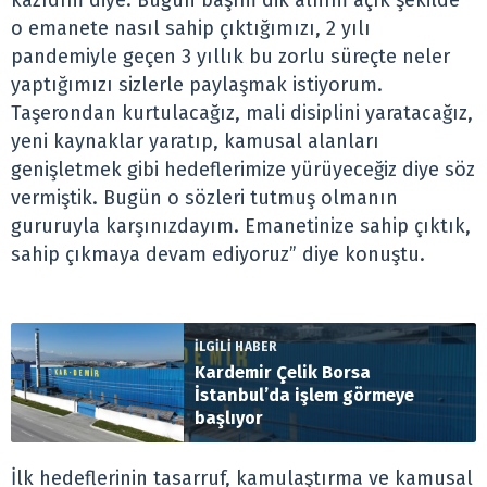
kazıdım diye. Bugün başım dik alnım açık şekilde
o emanete nasıl sahip çıktığımızı, 2 yılı
pandemiyle geçen 3 yıllık bu zorlu süreçte neler
yaptığımızı sizlerle paylaşmak istiyorum.
Taşerondan kurtulacağız, mali disiplini yaratacağız,
yeni kaynaklar yaratıp, kamusal alanları
genişletmek gibi hedeflerimize yürüyeceğiz diye söz
vermiştik. Bugün o sözleri tutmuş olmanın
gururuyla karşınızdayım. Emanetinize sahip çıktık,
sahip çıkmaya devam ediyoruz” diye konuştu.
İLGİLİ HABER
Kardemir Çelik Borsa
İstanbul’da işlem görmeye
başlıyor
İlk hedeflerinin tasarruf, kamulaştırma ve kamusal