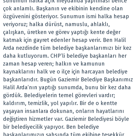
sunumun halka açık meydanda yapılması bence
çok anlamlı. Başkanın ve ekibinin kendine olan
özgüvenini gösteriyor. Sunumun ismi halka hesap
veriyoruz; halka dürüst, namuslu, ahlaklı,
çalışkan, üretken ve görev yaptığı kente değer
katmak için gayret edenler hesap verir. Ben Halil
Arda nezdinde tüm belediye başkanlarımızı bir kez
daha kutluyorum. CHP’li belediye başkanları her
zaman hesap veren; halkın ve kamunun
kaynaklarını halk ve o ilçe için harcayan belediye
başkanlarıdır. Bugün Gaziemir Belediye Başkanımız
Halil Arda’nın yaptığı sunumda, bunu bir kez daha
gördük. Belediyelerin temel görevleri vardır;
kaldırım, temizlik, yol yapılır. Bir de o kentte
yaşayan insanlara dokunan, onların hayatlarını
değiştiren hizmetler var. Gaziemir Belediyesi böyle
bir belediyecilik yapıyor. Ben belediye
başkanlarımızın şahsında tüm ekibine teşekkür