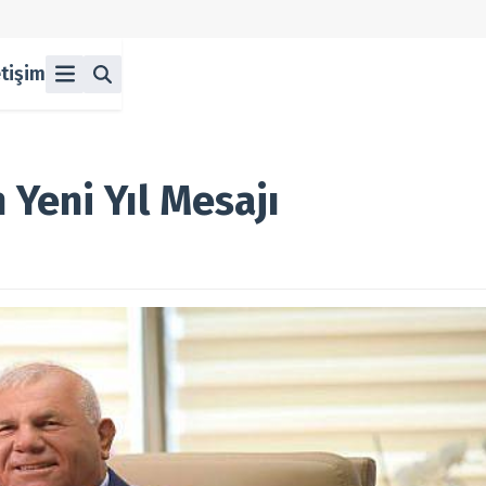
etişim
ü
z
n Halka Arzlar
lka Arzlar
 Yeni Yıl Mesajı
berleri
olitikası
 Koşulları