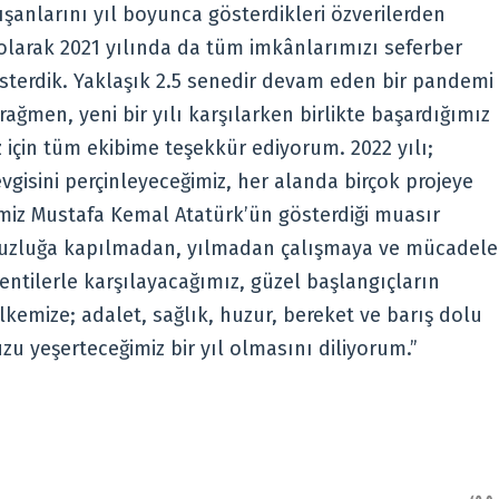
şanlarını yıl boyunca gösterdikleri özverilerden
olarak 2021 yılında da tüm imkânlarımızı seferber
terdik. Yaklaşık 2.5 senedir devam eden bir pandemi
ğmen, yeni bir yılı karşılarken birlikte başardığımız
z için tüm ekibime teşekkür ediyorum. 2022 yılı;
vgisini perçinleyeceğimiz, her alanda birçok projeye
imiz Mustafa Kemal Atatürk’ün gösterdiği muasır
suzluğa kapılmadan, yılmadan çalışmaya ve mücadele
ntilerle karşılayacağımız, güzel başlangıçların
kemize; adalet, sağlık, huzur, bereket ve barış dolu
 yeşerteceğimiz bir yıl olmasını diliyorum.”