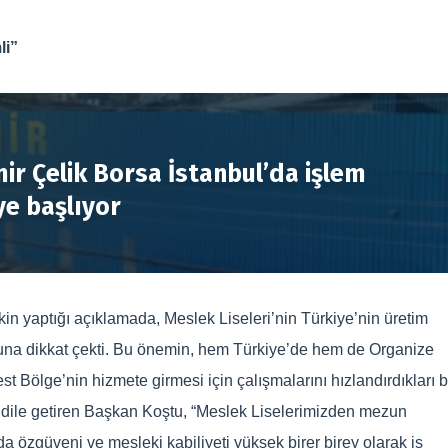
li”
R
ir Çelik Borsa İstanbul’da işlem
e başlıyor
n yaptığı açıklamada, Meslek Liseleri’nin Türkiye’nin üretim
na dikkat çekti. Bu önemin, hem Türkiye’de hem de Organize
t Bölge’nin hizmete girmesi için çalışmalarını hızlandırdıkları 
 dile getiren Başkan Koştu, “Meslek Liselerimizden mezun
da özgüveni ve mesleki kabiliyeti yüksek birer birey olarak iş