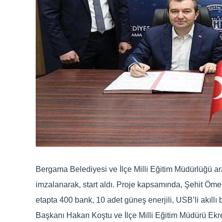
Bergama Belediyesi ve İlçe Milli Eğitim Müdürlüğü ara
imzalanarak, start aldı. Proje kapsamında, Şehit Ömer
etapta 400 bank, 10 adet güneş enerjili, USB’li akıll
Başkanı Hakan Koştu ve İlçe Milli Eğitim Müdürü Ekr