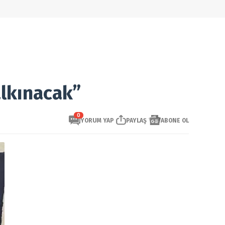
lkınacak”
0
YORUM YAP
PAYLAŞ
ABONE OL