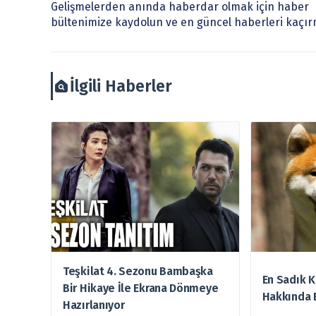
Sitemizde bulunan bilgiler ve görüşler, sizin mali du
Gelişmelerden anında haberdar olmak için haber
burada yer alan bilgilere dayanarak, yatırım kararı
bültenimize kaydolun ve en güncel haberleri kaçır
arztakvimi.com.tr sorumlu tutulamaz.
İlgili Haberler
Teşkilat 4. Sezonu Bambaşka
En Sadık K
Bir Hikaye İle Ekrana Dönmeye
Hakkında 
Hazırlanıyor