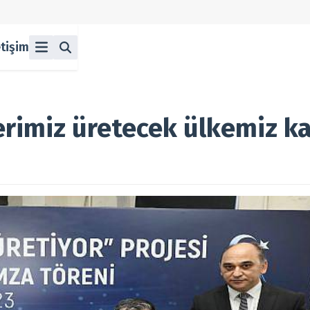
etişim
ü
z
n Halka Arzlar
lka Arzlar
erimiz üretecek ülkemiz ka
berleri
olitikası
 Koşulları