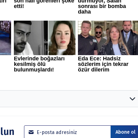
rumlar ve tavsiyeler yatırım danışmanlığı kapsamında değildir.
anmaktadır. Yatırım danışmanlığı hizmeti; aracı kurumlar,
irketleri ile müşteri arasında imzalanacak sözleşme
olun
Abone ol