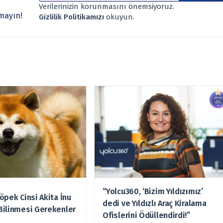
rumunuz, risk – getiri beklentileriniz ile uyuşmayabilir. Ayrıca
Verilerinizin korunmasını önemsiyoruz.
 verilmemelidir. Bu nedenle doğabilecek kayıp ve zararlardan,
mayın!
Gizlilik Politikamızı
okuyun.
“Yolcu360, ‘Bizim Yıldızımız’
öpek Cinsi Akita İnu
dedi ve Yıldızlı Araç Kiralama
Bilinmesi Gerekenler
Ofislerini Ödüllendirdi!”