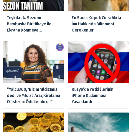
Teşkilat 4. Sezonu
En Sadık Köpek Cinsi Akita
Bambaşka Bir Hikaye İle
İnu Hakkında Bilinmesi
Ekrana Dönmeye
Gerekenler
Hazırlanıyor
“Yolcu360, ‘Bizim Yıldızımız’
Rusya’da Yetkililerinin
dedi ve Yıldızlı Araç Kiralama
iPhone Kullanması
Ofislerini Ödüllendirdi!”
Yasaklandı