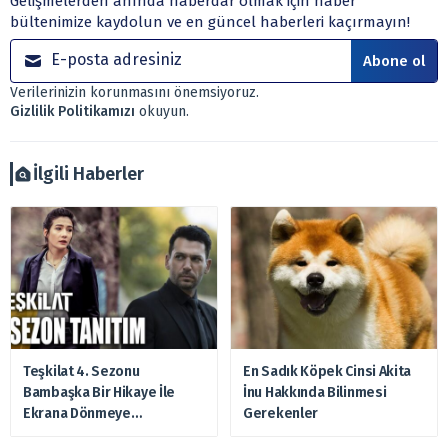
Gelişmelerden anında haberdar olmak için haber
kurumlar, mevduat kabul etmeyen bankalar, portföy
bültenimize kaydolun ve en güncel haberleri kaçırmayın!
yönetim şirketleri ile müşteri arasında imzalanacak
sözleşme çerçevesinde sunulmaktadır.
Abone ol
Sitemizde bulunan bilgiler ve görüşler, sizin mali
Verilerinizin korunmasını önemsiyoruz.
durumunuz, risk – getiri beklentileriniz ile uyuşmayabilir.
Gizlilik Politikamızı
okuyun.
Ayrıca burada yer alan bilgilere dayanarak, yatırım kararı
verilmemelidir. Bu nedenle doğabilecek kayıp ve
zararlardan, arztakvimi.com.tr sorumlu tutulamaz.
İlgili Haberler
Teşkilat 4. Sezonu
En Sadık Köpek Cinsi Akita
Bambaşka Bir Hikaye İle
İnu Hakkında Bilinmesi
Ekrana Dönmeye
Gerekenler
Hazırlanıyor