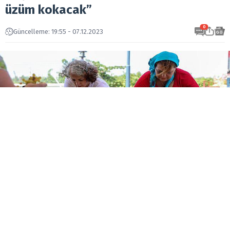
üzüm kokacak”
0
Güncelleme: 19:55 - 07.12.2023
Geçmiş yıllarda Türkiye’nin en iyi üzümlerini üreten
Buca’da, bağcılığı eski günlerdeki gibi
şahlandırmak için örnek tarım projeleri