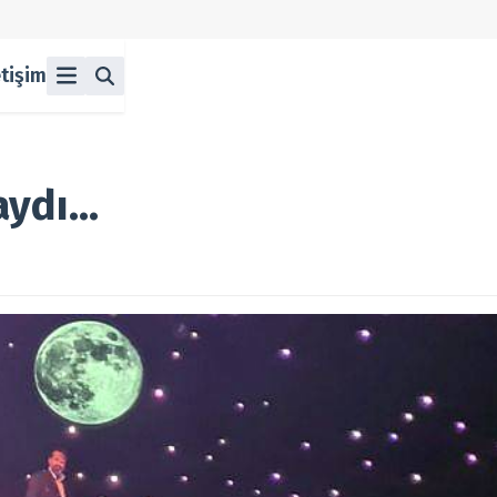
etişim
ü
z
n Halka Arzlar
lka Arzlar
aydı…
berleri
olitikası
 Koşulları