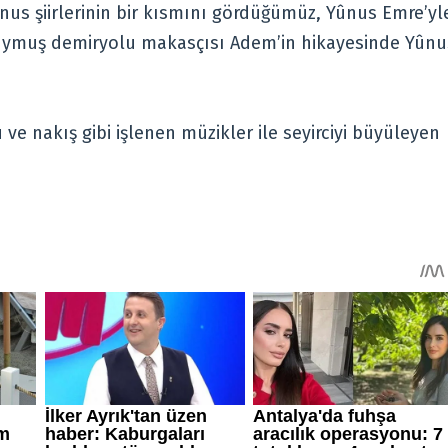
nus şiirlerinin bir kısmını gördüğümüz, Yûnus Emre’yl
duymuş demiryolu makasçısı Adem’in hikayesinde Yûnu
e nakış gibi işlenen müzikler ile seyirciyi büyüleyen