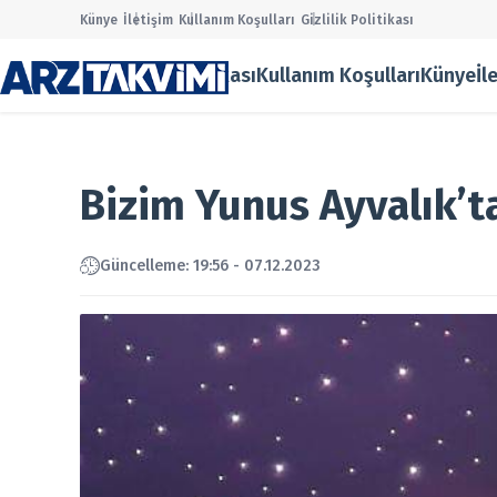
Künye
İletişim
Kullanım Koşulları
Gizlilik Politikası
Gizlilik Politikası
Kullanım Koşulları
Künye
İl
Main Men
Halka Ar
Onaylana
Taslak Ha
Bizim Yunus Ayvalık’t
Borsa
Ekonomi
Finans
Güncelleme: 19:56 - 07.12.2023
Temettü
Şirket Ha
Kurumsal
Gizlilik P
Kullanım
Künye
İletişim