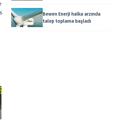
e
s
Bewen Enerji halka arzında
talep toplama başladı