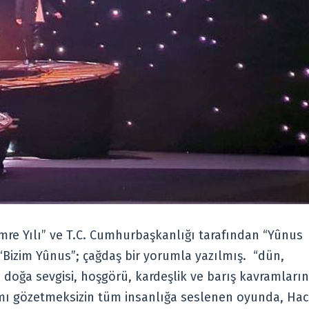
Emre Yılı” ve T.C. Cumhurbaşkanlığı tarafından “Yûnus
 “Bizim Yûnus”; çağdaş bir yorumla yazılmış. “dün,
 doğa sevgisi, hoşgörü, kardeşlik ve barış kavramların
yrımı gözetmeksizin tüm insanlığa seslenen oyunda, Hac