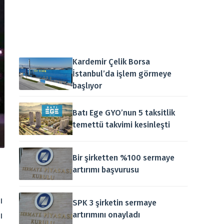
Kardemir Çelik Borsa
İstanbul’da işlem görmeye
başlıyor
Batı Ege GYO’nun 5 taksitlik
temettü takvimi kesinleşti
Bir şirketten %100 sermaye
artırımı başvurusu
ı
SPK 3 şirketin sermaye
artırımını onayladı
ı