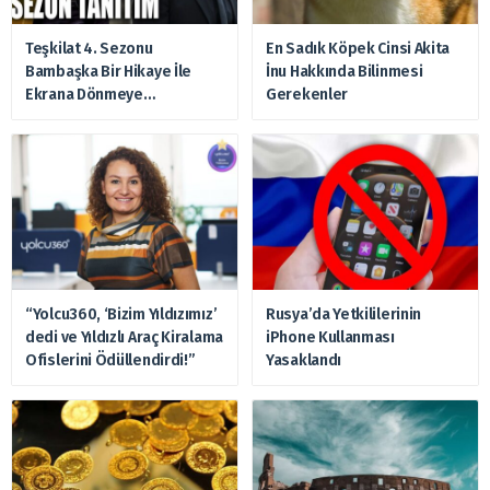
Teşkilat 4. Sezonu
En Sadık Köpek Cinsi Akita
Bambaşka Bir Hikaye İle
İnu Hakkında Bilinmesi
Ekrana Dönmeye
Gerekenler
Hazırlanıyor
“Yolcu360, ‘Bizim Yıldızımız’
Rusya’da Yetkililerinin
dedi ve Yıldızlı Araç Kiralama
iPhone Kullanması
Ofislerini Ödüllendirdi!”
Yasaklandı