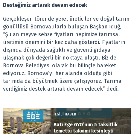
Desteğimiz artarak devam edecek
Gerçekleşen törende yerel üreticiler ve doğal tarım
gönüllüsü Bornovalılarla buluşan Başkan İduğ,
“Şu an meyve sebze fiyatları hepimize tarımsal
üretimin önemini bir kez daha gösterdi. Fiyatların
dışında dünyada sağlıklı ve güvenli gıdaya
ulaşmak çok değerli bir noktaya ulaştı. Biz de
Bornova Belediyesi olarak bu bilinçle hareket
ediyoruz. Bornova’yı her alanda olduğu gibi
tarımda da büyütmek üzere çalışıyoruz. Tarıma
verdiğimiz destek artarak devam edecek” dedi.
İLGİLİ HABER
Batı Ege GYO’nun 5 taksitlik
temettü takvimi kesinleşti