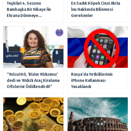
Teşkilat 4. Sezonu
En Sadık Köpek Cinsi Akita
Bambaşka Bir Hikaye İle
İnu Hakkında Bilinmesi
Ekrana Dönmeye
Gerekenler
Hazırlanıyor
“Yolcu360, ‘Bizim Yıldızımız’
Rusya’da Yetkililerinin
dedi ve Yıldızlı Araç Kiralama
iPhone Kullanması
Ofislerini Ödüllendirdi!”
Yasaklandı