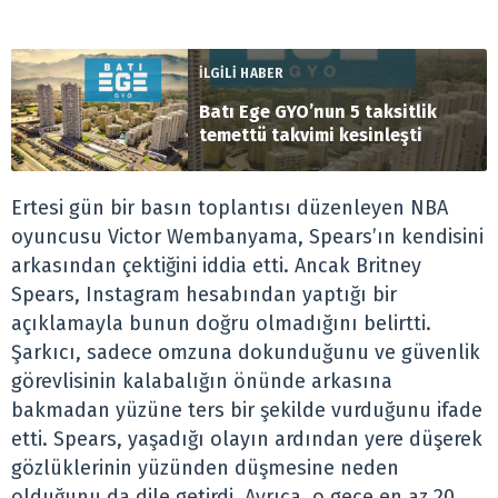
İLGİLİ HABER
Batı Ege GYO’nun 5 taksitlik
temettü takvimi kesinleşti
Ertesi gün bir basın toplantısı düzenleyen NBA
oyuncusu Victor Wembanyama, Spears’ın kendisini
arkasından çektiğini iddia etti. Ancak Britney
Spears, Instagram hesabından yaptığı bir
açıklamayla bunun doğru olmadığını belirtti.
Şarkıcı, sadece omzuna dokunduğunu ve güvenlik
görevlisinin kalabalığın önünde arkasına
bakmadan yüzüne ters bir şekilde vurduğunu ifade
etti. Spears, yaşadığı olayın ardından yere düşerek
gözlüklerinin yüzünden düşmesine neden
olduğunu da dile getirdi. Ayrıca, o gece en az 20