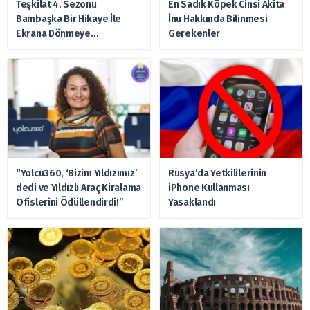
Teşkilat 4. Sezonu
En Sadık Köpek Cinsi Akita
Bambaşka Bir Hikaye İle
İnu Hakkında Bilinmesi
Ekrana Dönmeye
Gerekenler
Hazırlanıyor
“Yolcu360, ‘Bizim Yıldızımız’
Rusya’da Yetkililerinin
dedi ve Yıldızlı Araç Kiralama
iPhone Kullanması
Ofislerini Ödüllendirdi!”
Yasaklandı