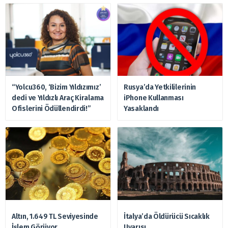
“Yolcu360, ‘Bizim Yıldızımız’
Rusya’da Yetkililerinin
dedi ve Yıldızlı Araç Kiralama
iPhone Kullanması
Ofislerini Ödüllendirdi!”
Yasaklandı
Altın, 1.649 TL Seviyesinde
İtalya’da Öldürücü Sıcaklık
İşlem Görüyor
Uyarısı