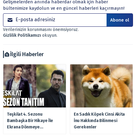
Gelişmelerden anında haberdar olmak için haber
kurumlar, mevduat kabul etmeyen bankalar, portföy
bültenimize kaydolun ve en güncel haberleri kaçırmayın!
yönetim şirketleri ile müşteri arasında imzalanacak
sözleşme çerçevesinde sunulmaktadır.
Abone ol
Sitemizde bulunan bilgiler ve görüşler, sizin mali
Verilerinizin korunmasını önemsiyoruz.
durumunuz, risk – getiri beklentileriniz ile uyuşmayabilir.
Gizlilik Politikamızı
okuyun.
Ayrıca burada yer alan bilgilere dayanarak, yatırım kararı
verilmemelidir. Bu nedenle doğabilecek kayıp ve
zararlardan, arztakvimi.com.tr sorumlu tutulamaz.
İlgili Haberler
Teşkilat 4. Sezonu
En Sadık Köpek Cinsi Akita
Bambaşka Bir Hikaye İle
İnu Hakkında Bilinmesi
Ekrana Dönmeye
Gerekenler
Hazırlanıyor