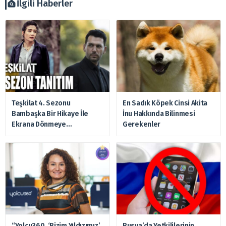
zararlardan, arztakvimi.com.tr sorumlu tutulamaz.
İlgili Haberler
Teşkilat 4. Sezonu
En Sadık Köpek Cinsi Akita
Bambaşka Bir Hikaye İle
İnu Hakkında Bilinmesi
Ekrana Dönmeye
Gerekenler
Hazırlanıyor
“Yolcu360, ‘Bizim Yıldızımız’
Rusya’da Yetkililerinin