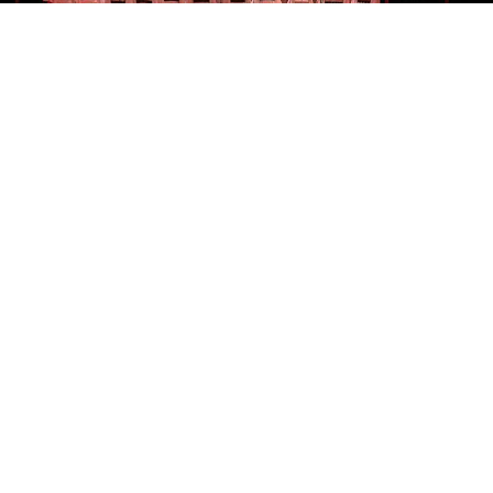
İzmir Büyükşehir Belediyesi, Ege Barış ve İletişim
Derneği işbirliği ile Ahmed Adnan Saygun Sanat
Merkezi’nde (AASSM) ‘İki Yakanın Sesi; Ruhi Su
Dostlar Korosu ve Alexandra Gravas Konseri
düzenledi. İzmir Büyükşehir Belediye Başkanı Tunç
Soyer’in ev sahipliğindeki konsere Ege Barış ve
İletişim Derneği Başkanı ve Çankaya Belediyesi’nin
eski başkanı Bülent Tanık, Yunanistan İzmir
Başkonsolosu Despoina Balkiza, İzmir Kent
Konseyi Başkanı Prof. Dr. Adnan Oğuz Akyarlı, İzmir