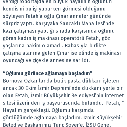
verdiği röportajda en büyük hayalinin oğlunun
kendisini bu işi yaparken görmesi olduğunu
söyleyen Fetah’a oğlu Çınar anneler gününde
sürpriz yaptı. Karşıyaka Sancaklı Mahallesi’nde
kazı çalışması yaptığı sırada karşısında oğlunu
gören kadın iş makinası operatörü Fetah, göz
yaşlarına hakim olamadı. Babasıyla birlikte
çalışma alanına gelen Çınar ise elinde iş makinası
oyuncağı ve çiçekle annesine sarıldı.
“Oğlumu görünce ağlamaya başladım”
Bornova Özkanlar’da butik pasta dükkanı işleten
ancak 30 Ekim İzmir Depremi’nde dükkanı yerle bir
olan Fetah, İzmir Büyükşehir Belediyesi’nin internet
sitesi üzerinden iş başvurusunda bulundu. Fetah, “
Hayalim gerçekleşti. Oğlumu karşımda
gördüğümde ağlamaya başladım. İzmir Büyükşehir
Belediye Başkanımız Tunç Soyer’e, İZSU Genel