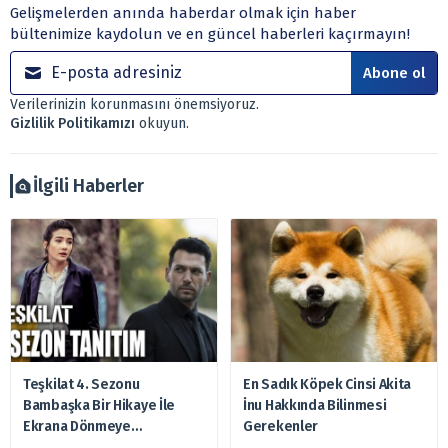
Gelişmelerden anında haberdar olmak için haber
kurumlar, mevduat kabul etmeyen bankalar, portföy
bültenimize kaydolun ve en güncel haberleri kaçırmayın!
yönetim şirketleri ile müşteri arasında imzalanacak
sözleşme çerçevesinde sunulmaktadır.
Abone ol
Sitemizde bulunan bilgiler ve görüşler, sizin mali
Verilerinizin korunmasını önemsiyoruz.
durumunuz, risk – getiri beklentileriniz ile uyuşmayabilir.
Gizlilik Politikamızı
okuyun.
Ayrıca burada yer alan bilgilere dayanarak, yatırım kararı
verilmemelidir. Bu nedenle doğabilecek kayıp ve
zararlardan, arztakvimi.com.tr sorumlu tutulamaz.
İlgili Haberler
Teşkilat 4. Sezonu
En Sadık Köpek Cinsi Akita
Bambaşka Bir Hikaye İle
İnu Hakkında Bilinmesi
Ekrana Dönmeye
Gerekenler
Hazırlanıyor