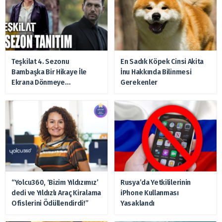
Teşkilat 4. Sezonu
En Sadık Köpek Cinsi Akita
Bambaşka Bir Hikaye İle
İnu Hakkında Bilinmesi
Ekrana Dönmeye
Gerekenler
Hazırlanıyor
“Yolcu360, ‘Bizim Yıldızımız’
Rusya’da Yetkililerinin
dedi ve Yıldızlı Araç Kiralama
iPhone Kullanması
Ofislerini Ödüllendirdi!”
Yasaklandı