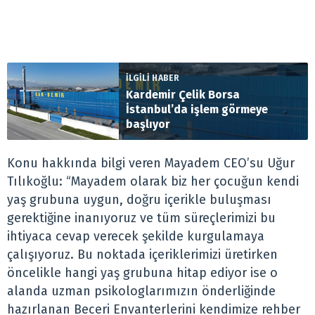
İLGİLİ HABER
Kardemir Çelik Borsa
İstanbul’da işlem görmeye
başlıyor
Konu ‌hakkında‌ ‌bilgi‌ ‌veren‌ ‌Mayadem‌ ‌CEO’su‌ ‌Uğur‌
‌Tılıkoğlu:‌ “‌Mayadem‌ ‌olarak‌ ‌biz‌ ‌her‌ ‌çocuğun‌ ‌kendi‌
‌yaş‌ ‌grubuna‌ ‌uygun,‌ ‌doğru‌ ‌içerikle‌ ‌buluşması‌
‌gerektiğine‌ ‌inanıyoruz‌ ‌ve‌ ‌tüm‌ ‌süreçlerimizi‌ ‌bu‌
‌ihtiyaca‌ ‌cevap‌ ‌verecek‌ ‌şekilde‌ ‌kurgulamaya‌ ‌
çalışıyoruz.‌ ‌Bu‌ ‌noktada‌ ‌içeriklerimizi‌ ‌üretirken‌
‌öncelikle‌ ‌hangi‌ ‌yaş‌ ‌grubuna‌ ‌hitap‌ ‌ediyor‌ ‌ise‌ ‌o‌
‌alanda‌ ‌uzman‌ ‌psikologlarımızın‌ ‌önderliğinde‌
‌hazırlanan‌ ‌Beceri‌ ‌Envanterlerini‌ ‌kendimize‌ ‌rehber‌