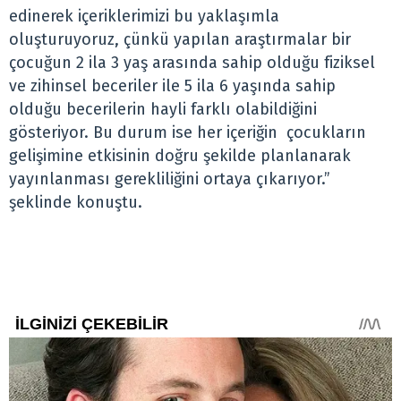
‌edinerek‌ ‌içeriklerimizi‌ ‌bu‌ ‌yaklaşımla‌
‌oluşturuyoruz,‌ ‌çünkü‌ ‌yapılan‌ ‌araştırmalar‌ ‌bir‌
çocuğun‌ ‌2‌ ‌ila‌ ‌3‌ ‌yaş‌ ‌arasında‌ ‌sahip‌ ‌olduğu‌ ‌fiziksel‌
‌ve‌ ‌zihinsel‌ ‌beceriler‌ ‌ile‌ ‌5 ‌ila‌ ‌6‌ ‌yaşında‌ sahip‌
‌olduğu‌ ‌becerilerin‌ ‌hayli‌ ‌farklı‌ ‌olabildiğini‌
‌gösteriyor‌. ‌Bu‌ ‌durum ise ‌her‌ ‌içeriğin‌ ‌ çocukların‌
‌gelişimine‌ ‌etkisinin‌ ‌doğru‌ ‌şekilde‌ ‌planlanarak‌
‌yayınlanması‌ ‌gerekliliğini‌ ‌ortaya‌ ‌çıkarıyor.”‌
‌şeklinde‌ ‌konuştu.‌