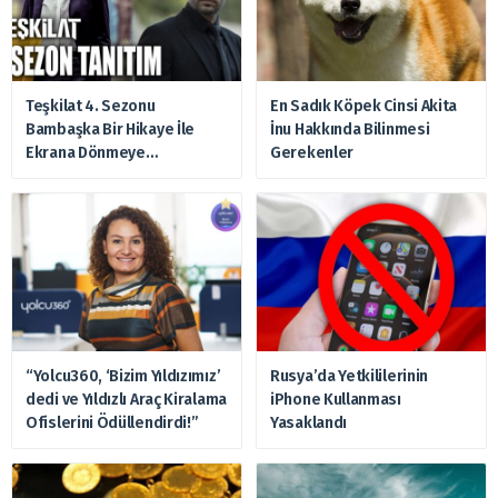
Teşkilat 4. Sezonu
En Sadık Köpek Cinsi Akita
Bambaşka Bir Hikaye İle
İnu Hakkında Bilinmesi
Ekrana Dönmeye
Gerekenler
Hazırlanıyor
“Yolcu360, ‘Bizim Yıldızımız’
Rusya’da Yetkililerinin
dedi ve Yıldızlı Araç Kiralama
iPhone Kullanması
Ofislerini Ödüllendirdi!”
Yasaklandı