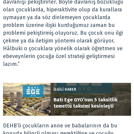
davranışı pekiştirirler. Böyle davranış bozukluğu
olan çocuklarda, hiperaktivite olup da kurallara
uymayan ya da söz dinlemeyen çocuklarda
problem üzerine ilişki kurduğumuz zaman bu
problemi pekiştirmiş oluyoruz. Bu çocuk onu ilgi
çekme ya da iletişim yöntemi olarak görüyor.
Hâlbuki o çocuklara yönelik olarak öğretmen ve
ebeveynlerin çocuğa özel strateji geliştirmesi
lazım.”
İLGİLİ HABER
Batı Ege GYO’nun 5 taksitlik
temettü takvimi kesinleşti
DEHB’li çocukların anne ve babalarının da bu
konuda bilinçli olması gerektiğine ve çocuğu