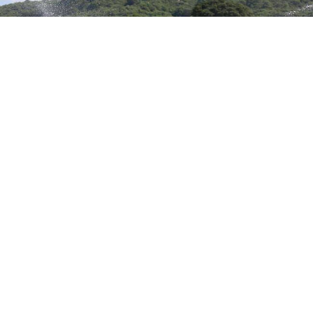
İBB Başkanı Ekrem İmamoğlu, Hasat Bayramı’nda
yaptığı konuşmada ‘’Kiminin aklından kanalın
yanındaki binalar geçer, bizim de aklımızdan
sulama kanalları, oradan bereket fışkıracak
topraklar geçiyor’’ diyerek, bu sistemle kent
genelindeki bin dekarlık sulanan alanın 13 bin
dekara çıktığını söyledi.
Başlatılan tarım seferberliğinin devamı niteliğinde