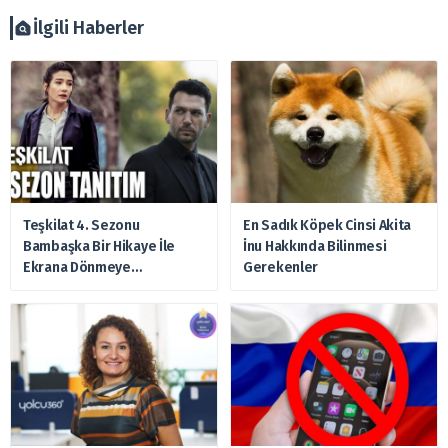
verilmemelidir. Bu nedenle doğabilecek kayıp ve
zararlardan, arztakvimi.com.tr sorumlu tutulamaz.
İlgili Haberler
Teşkilat 4. Sezonu
En Sadık Köpek Cinsi Akita
Bambaşka Bir Hikaye İle
İnu Hakkında Bilinmesi
Ekrana Dönmeye
Gerekenler
Hazırlanıyor