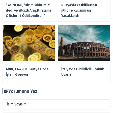
“Yolcu360, ‘Bizim Yıldızımız’
Rusya’da Yetkililerinin
dedi ve Yıldızlı Araç Kiralama
iPhone Kullanması
Ofislerini Ödüllendirdi!”
Yasaklandı
Altın, 1.649 TL Seviyesinde
İtalya’da Öldürücü Sıcaklık
İşlem Görüyor
Uyarısı
Yorumunu Yaz