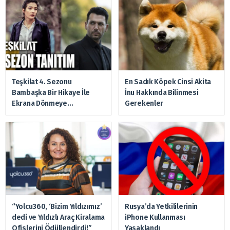
Teşkilat 4. Sezonu
En Sadık Köpek Cinsi Akita
Bambaşka Bir Hikaye İle
İnu Hakkında Bilinmesi
Ekrana Dönmeye
Gerekenler
Hazırlanıyor
“Yolcu360, ‘Bizim Yıldızımız’
Rusya’da Yetkililerinin
dedi ve Yıldızlı Araç Kiralama
iPhone Kullanması
Ofislerini Ödüllendirdi!”
Yasaklandı