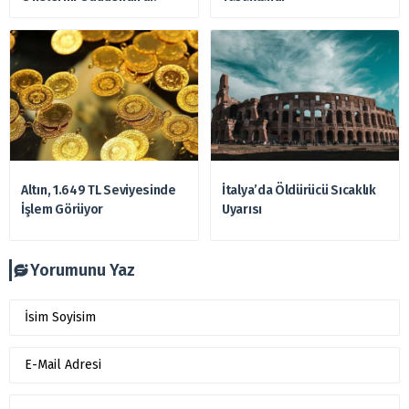
Altın, 1.649 TL Seviyesinde
İtalya’da Öldürücü Sıcaklık
İşlem Görüyor
Uyarısı
Yorumunu Yaz