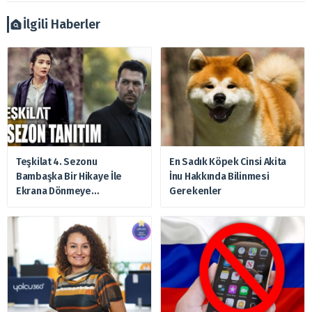
verilmemelidir. Bu nedenle doğabilecek kayıp ve
zararlardan, arztakvimi.com.tr sorumlu tutulamaz.
İlgili Haberler
Teşkilat 4. Sezonu
En Sadık Köpek Cinsi Akita
Bambaşka Bir Hikaye İle
İnu Hakkında Bilinmesi
Ekrana Dönmeye
Gerekenler
Hazırlanıyor