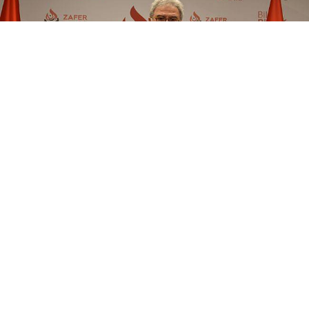
Zafer Partili Şehirlioğlu’nun açıklamasının tamamı
ise şu şekilde:
“Depremin ilk saatlerindeki üst düzey yöneticilerin
ciddiyeti kavrayamamasından kaynaklanan
söylentilerden bahsetmeyeceğim. Bugün size
maalesef deprem bölgesinde ilk iki gün yaşanan
sıkıntılardan ve güvenlik zafiyetinden