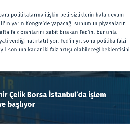
ara politikalarına ilişkin belirsizliklerin hala devam
well’ın yarın Kongre’de yapacağı sunumun piyasaların
fta faiz oranlarını sabit bırakan Fed’in, bununla
li verdiği hatırlatılıyor. Fed’in yıl sonu politika faizi
ıl sonuna kadar iki faiz artışı olabileceği beklentisini
R
ir Çelik Borsa İstanbul’da işlem
e başlıyor