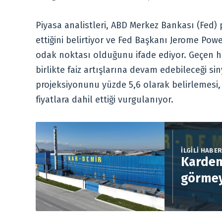
Piyasa analistleri, ABD Merkez Bankası (Fed) p
ettiğini belirtiyor ve Fed Başkanı Jerome Po
odak noktası olduğunu ifade ediyor. Geçen ha
birlikte faiz artışlarına devam edebileceği sinya
projeksiyonunu yüzde 5,6 olarak belirlemesi, y
fiyatlara dahil ettiği vurgulanıyor.
İLGİLİ HABE
Kardem
görmey