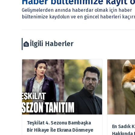
Haber bültenimize kayıt 
Sitemizde bulunan bilgiler ve görüşler, sizin mali du
Gelişmelerden anında haberdar olmak için haber
burada yer alan bilgilere dayanarak, yatırım kararı
bültenimize kaydolun ve en güncel haberleri kaçır
arztakvimi.com.tr sorumlu tutulamaz.
İlgili Haberler
Teşkilat 4. Sezonu Bambaşka
En Sadık K
Bir Hikaye İle Ekrana Dönmeye
Hakkında 