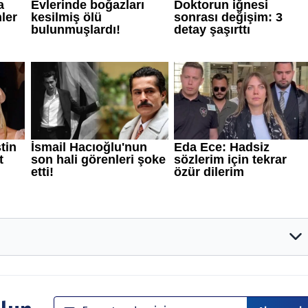
rumlar ve tavsiyeler yatırım danışmanlığı kapsamında değildir.
anmaktadır. Yatırım danışmanlığı hizmeti; aracı kurumlar,
irketleri ile müşteri arasında imzalanacak sözleşme