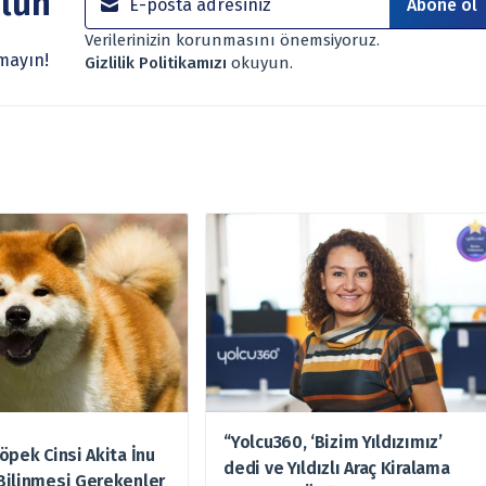
olun
Abone ol
rumunuz, risk – getiri beklentileriniz ile uyuşmayabilir. Ayrıca
Verilerinizin korunmasını önemsiyoruz.
 verilmemelidir. Bu nedenle doğabilecek kayıp ve zararlardan,
mayın!
Gizlilik Politikamızı
okuyun.
“Yolcu360, ‘Bizim Yıldızımız’
öpek Cinsi Akita İnu
dedi ve Yıldızlı Araç Kiralama
Bilinmesi Gerekenler