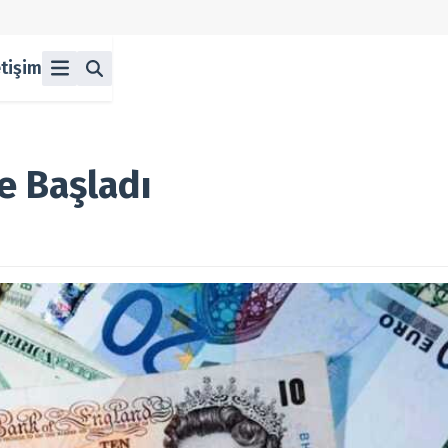
etişim
ü
z
n Halka Arzlar
lka Arzlar
e Başladı
berleri
olitikası
 Koşulları