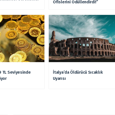
Ofislerini Ödüllendirdi!”
49 TL Seviyesinde
İtalya’da Öldürücü Sıcaklık
üyor
Uyarısı