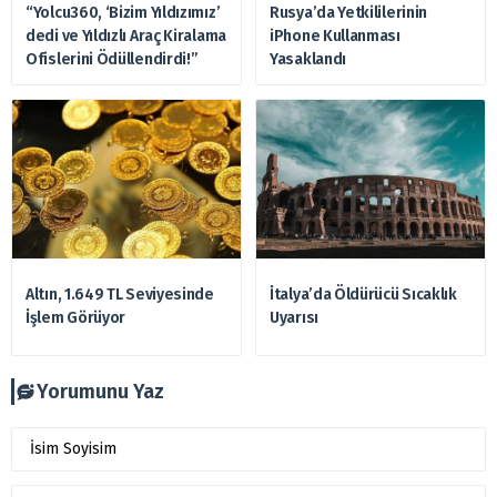
“Yolcu360, ‘Bizim Yıldızımız’
Rusya’da Yetkililerinin
dedi ve Yıldızlı Araç Kiralama
iPhone Kullanması
Ofislerini Ödüllendirdi!”
Yasaklandı
Altın, 1.649 TL Seviyesinde
İtalya’da Öldürücü Sıcaklık
İşlem Görüyor
Uyarısı
Yorumunu Yaz