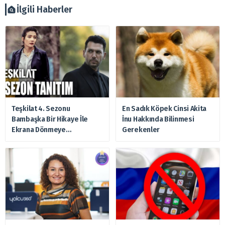
zararlardan, arztakvimi.com.tr sorumlu tutulamaz.
İlgili Haberler
Teşkilat 4. Sezonu
En Sadık Köpek Cinsi Akita
Bambaşka Bir Hikaye İle
İnu Hakkında Bilinmesi
Ekrana Dönmeye
Gerekenler
Hazırlanıyor