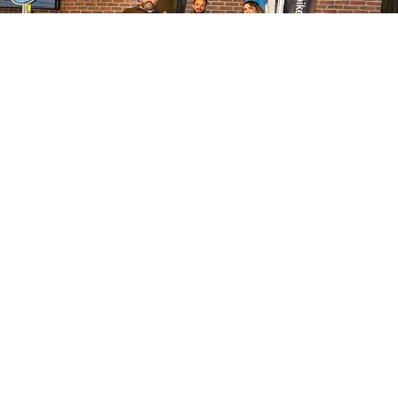
Tüm bisiklet kullanıcılarının vücuduna uygun
sürüş pozisyonunu bularak sağlıklı, doğru ve
kullandığı bisikletten maksimum sürüş zevki
alabilmesini sağlayan Bike Fitting ücretsiz olarak
kullanıcıların hizmetine sunuluyor. Profesyonel ya
da hobi amaçlı tüm bisiklet severler, Bisan’da Bike
Fitting ile ölçümlerini yaptırıp kendilerine uygun
olan bisiklet ile uygun sürüş pozisyonunu
ayarlayarak sürüş keyiflerini arttırıyor. Her marka