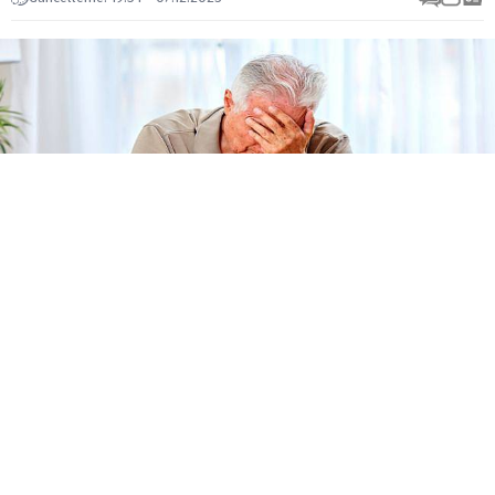
Uzamış öksürük
Özellikle sonbahar ile kış mevsiminde en sık
görülen yakınmalardan biri oluyor öksürük.
Genellikle üst ve alt solunum yolu enfeksiyonları,