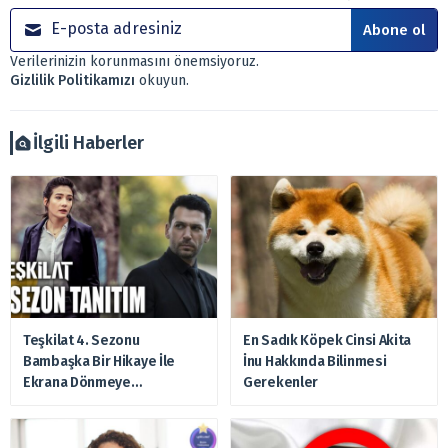
sözleşme çerçevesinde sunulmaktadır.
Abone ol
Sitemizde bulunan bilgiler ve görüşler, sizin mali
Verilerinizin korunmasını önemsiyoruz.
durumunuz, risk – getiri beklentileriniz ile uyuşmayabilir.
Gizlilik Politikamızı
okuyun.
Ayrıca burada yer alan bilgilere dayanarak, yatırım kararı
verilmemelidir. Bu nedenle doğabilecek kayıp ve
zararlardan, arztakvimi.com.tr sorumlu tutulamaz.
İlgili Haberler
Teşkilat 4. Sezonu
En Sadık Köpek Cinsi Akita
Bambaşka Bir Hikaye İle
İnu Hakkında Bilinmesi
Ekrana Dönmeye
Gerekenler
Hazırlanıyor