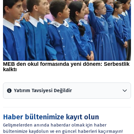
Yatırım Tavsiyesi Değildir
Arztakvimi.com.tr içerisinde yayınlanan bilgiler, yorumlar
ve tavsiyeler yatırım danışmanlığı kapsamında değildir.
Sitede yer alan tüm içerikler kişisel görüşlere
Haber bültenimize kayıt olun
dayanmaktadır. Yatırım danışmanlığı hizmeti; aracı
Gelişmelerden anında haberdar olmak için haber
kurumlar, mevduat kabul etmeyen bankalar, portföy
bültenimize kaydolun ve en güncel haberleri kaçırmayın!
yönetim şirketleri ile müşteri arasında imzalanacak