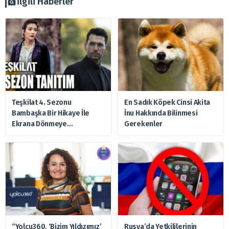
İlgili Haberler
Teşkilat 4. Sezonu
En Sadık Köpek Cinsi Akita
Bambaşka Bir Hikaye İle
İnu Hakkında Bilinmesi
Ekrana Dönmeye
Gerekenler
Hazırlanıyor
“Yolcu360, ‘Bizim Yıldızımız’
Rusya’da Yetkililerinin