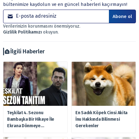
bültenimize kaydolun ve en güncel haberleri kaçırmayın!
yönetim şirketleri ile müşteri arasında imzalanacak
sözleşme çerçevesinde sunulmaktadır.
Abone ol
Sitemizde bulunan bilgiler ve görüşler, sizin mali
Verilerinizin korunmasını önemsiyoruz.
durumunuz, risk – getiri beklentileriniz ile uyuşmayabilir.
Gizlilik Politikamızı
okuyun.
Ayrıca burada yer alan bilgilere dayanarak, yatırım kararı
verilmemelidir. Bu nedenle doğabilecek kayıp ve
zararlardan, arztakvimi.com.tr sorumlu tutulamaz.
İlgili Haberler
Teşkilat 4. Sezonu
En Sadık Köpek Cinsi Akita
Bambaşka Bir Hikaye İle
İnu Hakkında Bilinmesi
Ekrana Dönmeye
Gerekenler
Hazırlanıyor