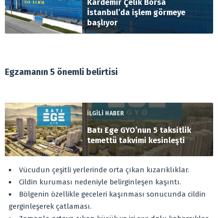
Kardemir Çelik Borsa
İstanbul’da işlem görmeye
başlıyor
Egzamanın 5 önemli belirtisi
İLGİLİ HABER
Batı Ege GYO’nun 5 taksitlik
temettü takvimi kesinleşti
Vücudun çeşitli yerlerinde orta çıkan kızarıklıklar.
Cildin kuruması nedeniyle belirginleşen kaşıntı.
Bölgenin özellikle geceleri kaşınması sonucunda cildin
gerginleşerek çatlaması.