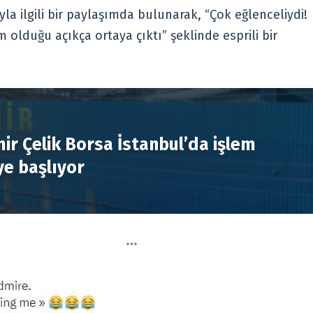
la ilgili bir paylaşımda bulunarak, “Çok eğlenceliydi!
 olduğu açıkça ortaya çıktı” şeklinde esprili bir
R
ir Çelik Borsa İstanbul’da işlem
e başlıyor