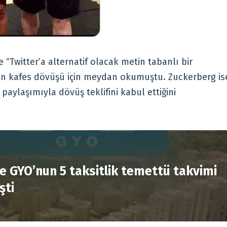
 “Twitter’a alternatif olacak metin tabanlı bir
an kafes dövüşü için meydan okumuştu. Zuckerberg is
paylaşımıyla dövüş teklifini kabul ettiğini
R
e GYO’nun 5 taksitlik temettü takvimi
şti