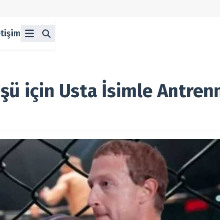
etişim
ü
z
n Halka Arzlar
lka Arzlar
şü için Usta İsimle Antre
berleri
olitikası
 Koşulları