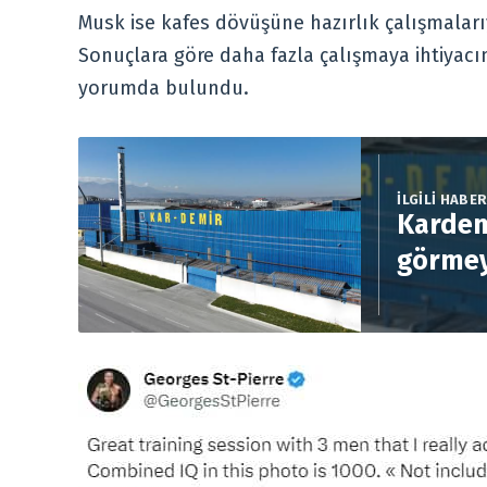
Musk ise kafes dövüşüne hazırlık çalışmalarıy
Sonuçlara göre daha fazla çalışmaya ihtiyacım
yorumda bulundu.
İLGİLİ HABE
Kardem
görmey