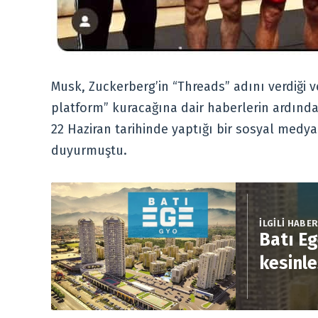
Musk, Zuckerberg’in “Threads” adını verdiği ve
platform” kuracağına dair haberlerin ardınd
22 Haziran tarihinde yaptığı bir sosyal medya 
duyurmuştu.
İLGİLİ HABE
Batı Eg
kesinle