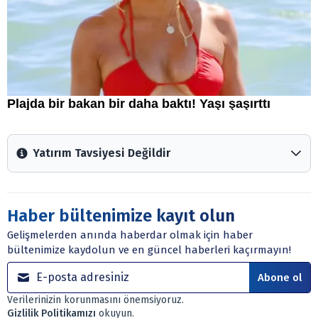
Yatırım Tavsiyesi Değildir
Arztakvimi.com.tr içerisinde yayınlanan bilgiler, yorumlar
ve tavsiyeler yatırım danışmanlığı kapsamında değildir.
Sitede yer alan tüm içerikler kişisel görüşlere
Haber bültenimize kayıt olun
dayanmaktadır. Yatırım danışmanlığı hizmeti; aracı
Gelişmelerden anında haberdar olmak için haber
kurumlar, mevduat kabul etmeyen bankalar, portföy
bültenimize kaydolun ve en güncel haberleri kaçırmayın!
yönetim şirketleri ile müşteri arasında imzalanacak
sözleşme çerçevesinde sunulmaktadır.
Abone ol
Sitemizde bulunan bilgiler ve görüşler, sizin mali
Verilerinizin korunmasını önemsiyoruz.
durumunuz, risk – getiri beklentileriniz ile uyuşmayabilir.
Gizlilik Politikamızı
okuyun.