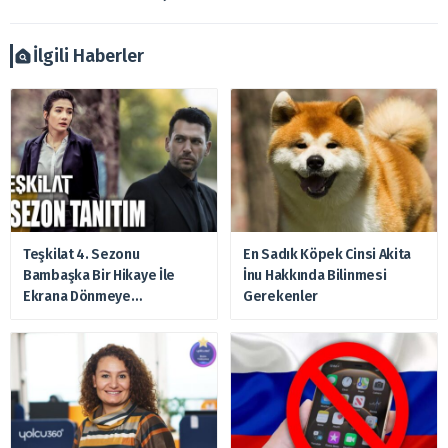
Ayrıca burada yer alan bilgilere dayanarak, yatırım kararı
verilmemelidir. Bu nedenle doğabilecek kayıp ve
zararlardan, arztakvimi.com.tr sorumlu tutulamaz.
İlgili Haberler
Teşkilat 4. Sezonu
En Sadık Köpek Cinsi Akita
Bambaşka Bir Hikaye İle
İnu Hakkında Bilinmesi
Ekrana Dönmeye
Gerekenler
Hazırlanıyor