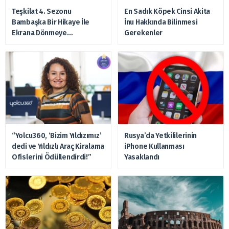
Teşkilat 4. Sezonu
En Sadık Köpek Cinsi Akita
Bambaşka Bir Hikaye İle
İnu Hakkında Bilinmesi
Ekrana Dönmeye
Gerekenler
Hazırlanıyor
“Yolcu360, ‘Bizim Yıldızımız’
Rusya’da Yetkililerinin
dedi ve Yıldızlı Araç Kiralama
iPhone Kullanması
Ofislerini Ödüllendirdi!”
Yasaklandı