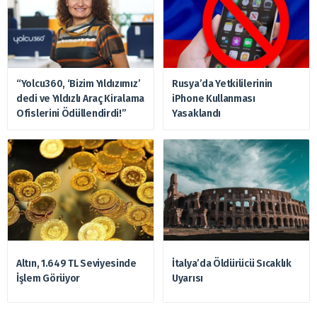
“Yolcu360, ‘Bizim Yıldızımız’
Rusya’da Yetkililerinin
dedi ve Yıldızlı Araç Kiralama
iPhone Kullanması
Ofislerini Ödüllendirdi!”
Yasaklandı
Altın, 1.649 TL Seviyesinde
İtalya’da Öldürücü Sıcaklık
İşlem Görüyor
Uyarısı