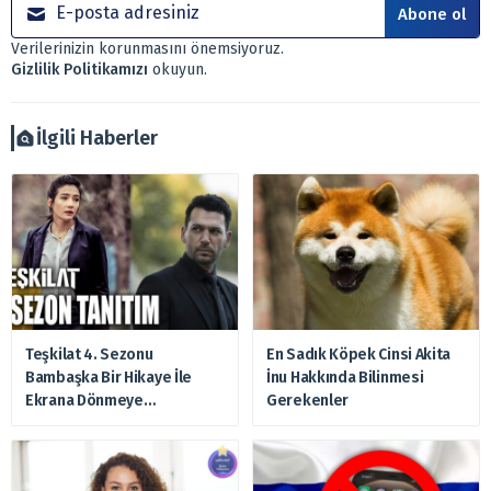
sözleşme çerçevesinde sunulmaktadır.
Abone ol
Sitemizde bulunan bilgiler ve görüşler, sizin mali
Verilerinizin korunmasını önemsiyoruz.
durumunuz, risk – getiri beklentileriniz ile uyuşmayabilir.
Gizlilik Politikamızı
okuyun.
Ayrıca burada yer alan bilgilere dayanarak, yatırım kararı
verilmemelidir. Bu nedenle doğabilecek kayıp ve
zararlardan, arztakvimi.com.tr sorumlu tutulamaz.
İlgili Haberler
Teşkilat 4. Sezonu
En Sadık Köpek Cinsi Akita
Bambaşka Bir Hikaye İle
İnu Hakkında Bilinmesi
Ekrana Dönmeye
Gerekenler
Hazırlanıyor