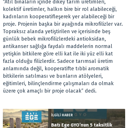
“Atıl binaların içinde dikey tarım üretimleri,
kolektif üretimler, halkın bire bir rol alabileceği,
kadınların kooperatifleşerek yer alabileceği bir
proje. Projenin başka bir ayağında mikrofilizler var.
Topraksız alanda yetiştirilen ve içerisinde beş
günlük bebek mikrofilizlerdeki antioksidan,
antikanser sağlığa faydalı maddelerin normal
yetişkin bitkilere göre elli kat ile iki yüz elli kat
fazla olduğu filizlerdir. Sadece tarımsal üretim
anlamında değil, kooperatifte tıbbi aromatik
bitkilerin satılması ve bunların atölyeleri,
eğitimleri, bilinçlendirme çalışmaları da olmak
üzere çok amaçlı bir proje olacak” dedi.
İLGİLİ HABER
Batı Ege GYO’nun 5 taksitlik