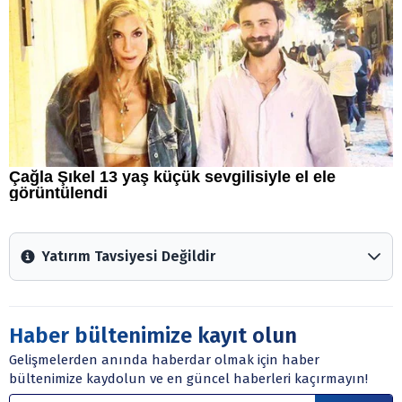
Yatırım Tavsiyesi Değildir
Arztakvimi.com.tr içerisinde yayınlanan bilgiler, yorumlar
ve tavsiyeler yatırım danışmanlığı kapsamında değildir.
Sitede yer alan tüm içerikler kişisel görüşlere
Haber bültenimize kayıt olun
dayanmaktadır. Yatırım danışmanlığı hizmeti; aracı
Gelişmelerden anında haberdar olmak için haber
kurumlar, mevduat kabul etmeyen bankalar, portföy
bültenimize kaydolun ve en güncel haberleri kaçırmayın!
yönetim şirketleri ile müşteri arasında imzalanacak