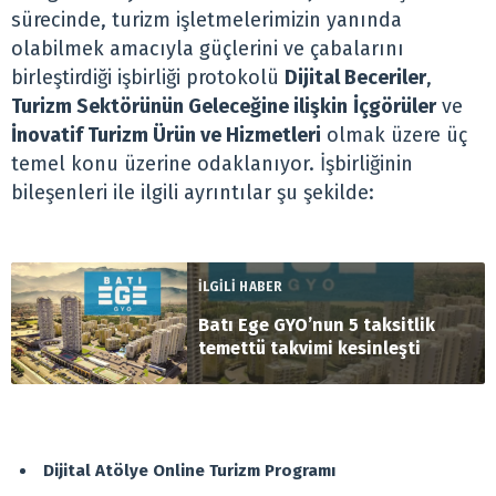
sürecinde, turizm işletmelerimizin yanında
olabilmek amacıyla güçlerini ve çabalarını
birleştirdiği işbirliği protokolü
Dijital Beceriler
,
Turizm Sektörünün Geleceğine ilişkin
İçgörüler
ve
İnovatif Turizm Ürün ve Hizmetleri
olmak üzere üç
temel konu üzerine odaklanıyor. İşbirliğinin
bileşenleri ile ilgili ayrıntılar şu şekilde:
İLGİLİ HABER
Batı Ege GYO’nun 5 taksitlik
temettü takvimi kesinleşti
Dijital Atölye Online Turizm Programı