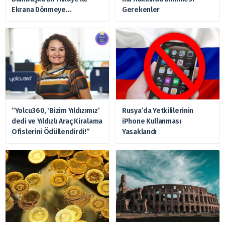
Ekrana Dönmeye
Gerekenler
Hazırlanıyor
“Yolcu360, ‘Bizim Yıldızımız’
Rusya’da Yetkililerinin
dedi ve Yıldızlı Araç Kiralama
iPhone Kullanması
Ofislerini Ödüllendirdi!”
Yasaklandı