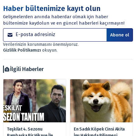
Sitede yer alan tüm içerikler kişisel görüşlere
Haber bültenimize kayıt olun
dayanmaktadır. Yatırım danışmanlığı hizmeti; aracı
Gelişmelerden anında haberdar olmak için haber
kurumlar, mevduat kabul etmeyen bankalar, portföy
bültenimize kaydolun ve en güncel haberleri kaçırmayın!
yönetim şirketleri ile müşteri arasında imzalanacak
sözleşme çerçevesinde sunulmaktadır.
Abone ol
Sitemizde bulunan bilgiler ve görüşler, sizin mali
Verilerinizin korunmasını önemsiyoruz.
durumunuz, risk – getiri beklentileriniz ile uyuşmayabilir.
Gizlilik Politikamızı
okuyun.
Ayrıca burada yer alan bilgilere dayanarak, yatırım kararı
verilmemelidir. Bu nedenle doğabilecek kayıp ve
zararlardan, arztakvimi.com.tr sorumlu tutulamaz.
İlgili Haberler
Teşkilat 4. Sezonu
En Sadık Köpek Cinsi Akita
Bambaşka Bir Hikaye İle
İnu Hakkında Bilinmesi