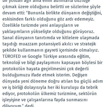
bir yoldan ağır ama emin adımlarla düzlüğe
çıkmak üzere olduğunu belirtti ve sözlerine şöyle
devam etti: “Bununla birlikte dünyanın değiştiğini,
eskisinden farklı olduğunu göz ardı edemeyiz.
Özellikle turizmde yeni anlayışların ve
yaklaşımların yükselişte olduğunu görüyoruz.
Sanal dünyanın tanıtımda ve kitlelere ulaşmada
taşıdığı muazzam potansiyeli akılcı ve stratejik
şekilde kullanmanın gayreti içerisinde olmalıyız.
TÜROFED ve Google Türkiye arasında eğitim,
teknoloji ve bilgi paylaşımını kapsayan böylesi bir
protokolün hayata geçirilmesini çok değerli
bulduğumuzu ifade etmek isterim. Değişen
dünyada yeni döneme doğru atılan bu güçlü adım
ve iş birliği dolayısıyla her iki kuruluşu da tebrik
ediyor, protokolün ülkemiz turizmine, sektörün
işleyişine ve çalışanlarına fayda sunmasını
diliyorum.” dedi.